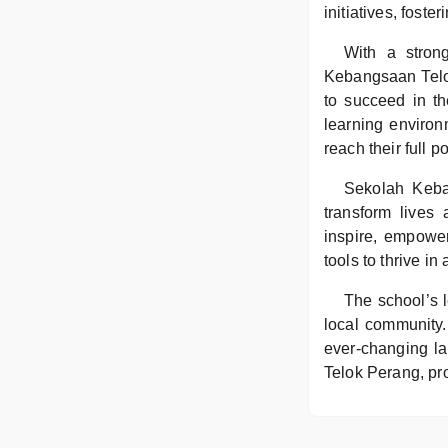
initiatives, fost
With a stron
Kebangsaan Telok
to succeed in th
learning environ
reach their full po
Sekolah Keba
transform lives
inspire, empower
tools to thrive in
The school’s l
local community
ever-changing la
Telok Perang, prov