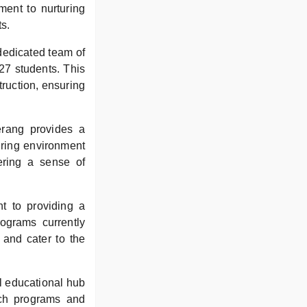
ment to nurturing
ts.
dedicated team of
 27 students. This
truction, ensuring
erang provides a
uring environment
tering a sense of
nt to providing a
rograms currently
 and cater to the
l educational hub
each programs and