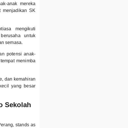
anak-anak mereka
at menjadikan SK
iasa mengikuti
 berusaha untuk
uan semasa.
n potensi anak-
ga tempat menimba
me, dan kemahiran
ecil yang besar
o Sekolah
erang, stands as