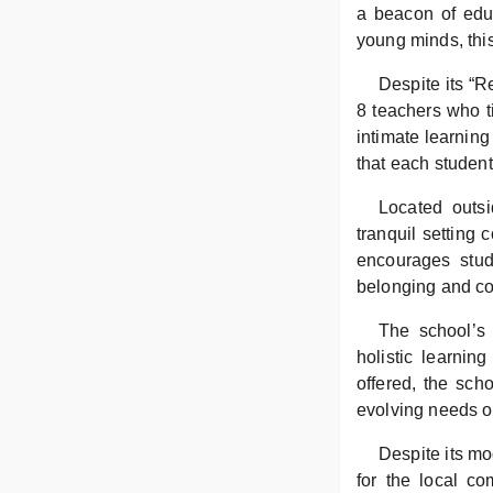
a beacon of educ
young minds, this
Despite its “
8 teachers who ti
intimate learning
that each student
Located outs
tranquil setting
encourages stude
belonging and co
The school’s 
holistic learnin
offered, the sch
evolving needs o
Despite its m
for the local co