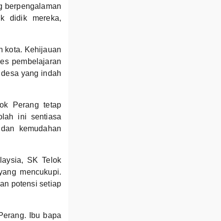
ng berpengalaman
k didik mereka,
n kota. Kehijauan
oses pembelajaran
 desa yang indah
lok Perang tetap
ah ini sentiasa
r dan kemudahan
laysia, SK Telok
yang mencukupi.
n potensi setiap
Perang. Ibu bapa