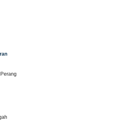
ran
 Perang
gah