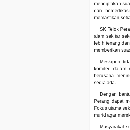
menciptakan sua
dan berdedikas
memastikan setia
SK Telok Peran
alam sekitar sek
lebih tenang da
memberikan suas
Meskipun tid
komited dalam 
berusaha menin
sedia ada.
Dengan bantu
Perang dapat m
Fokus utama sek
murid agar mere
Masyarakat s