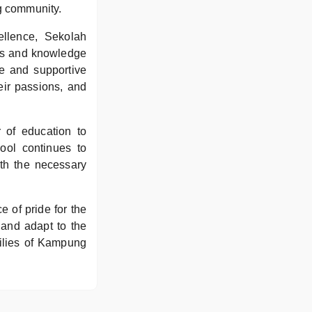
ng community.
llence, Sekolah
lls and knowledge
fe and supportive
eir passions, and
 of education to
ool continues to
ith the necessary
e of pride for the
and adapt to the
milies of Kampung