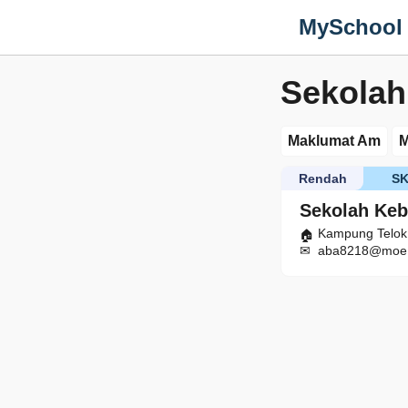
MySchool
Sekolah
Maklumat Am
M
Rendah
S
Sekolah Keb
Kampung Telok
aba8218@moe