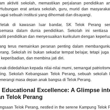
dalam aktiviti sekolah, memastikan perjalanan pendidikan 
. Hubungan erat antara sekolah, guru, murid dan masyarak
agai sebuah institusi yang dihormati dan disayangi.
rletak di kawasan luar bandar, SK Telok Perang sent
emasa dalam dunia pendidikan. Sekolah ini sentiasa
aliti pendidikan dan menyesuaikan kurikulum dengan keperl
ang terus memainkan peranan penting dalam membangunka
rang. Sekolah ini bukan sekadar tempat belajar, tetapi ju
keperibadian, dan membina jati diri.
anak didedahkan kepada nilai-nilai murni, semangat patriotis
ting. Sekolah Kebangsaan Telok Perang, sebuah sekolah k
menerangi masa depan anak bangsa di Telok Perang.
Educational Excellence: A Glimpse int
n Telok Perang
gsaan Telok Perang, nestled in the serene Kampung Telok P