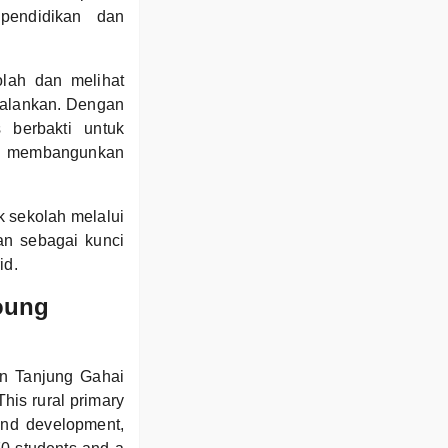
 pendidikan dan
lah dan melihat
jalankan. Dengan
berbakti untuk
ia membangunkan
 sekolah melalui
n sebagai kunci
id.
oung
an Tanjung Gahai
his rural primary
and development,