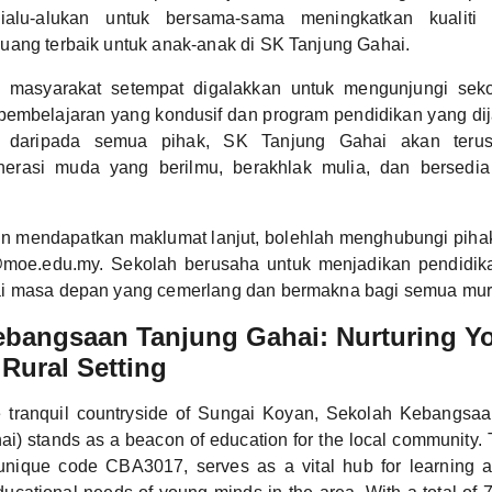
alu-alukan untuk bersama-sama meningkatkan kualiti
uang terbaik untuk anak-anak di SK Tanjung Gahai.
 masyarakat setempat digalakkan untuk mengunjungi seko
 pembelajaran yang kondusif dan program pendidikan yang di
 daripada semua pihak, SK Tanjung Gahai akan terus 
erasi muda yang berilmu, berakhlak mulia, dan bersed
in mendapatkan maklumat lanjut, bolehlah menghubungi pihak
moe.edu.my. Sekolah berusaha untuk menjadikan pendidika
i masa depan yang cemerlang dan bermakna bagi semua mur
ebangsaan Tanjung Gahai: Nurturing Y
 Rural Setting
e tranquil countryside of Sungai Koyan, Sekolah Kebangsa
i) stands as a beacon of education for the local community. T
s unique code CBA3017, serves as a vital hub for learning 