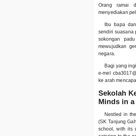
Orang ramai di
menyediakan pel
Ibu bapa dan
sendiri suasana
sokongan padu
mewujudkan gen
negara.
Bagi yang ing
e-mel cba3017@
ke arah mencapa
Sekolah K
Minds in a
Nestled in th
(SK Tanjung Gaha
school, with it