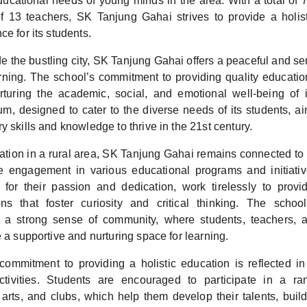
educational needs of young minds in the area. With a total of 
of 13 teachers, SK Tanjung Gahai strives to provide a holis
ce for its students.
e the bustling city, SK Tanjung Gahai offers a peaceful and s
rning. The school’s commitment to providing quality education 
rturing the academic, social, and emotional well-being of 
lum, designed to cater to the diverse needs of its students, a
y skills and knowledge to thrive in the 21st century.
cation in a rural area, SK Tanjung Gahai remains connected to
ve engagement in various educational programs and initiati
 for their passion and dedication, work tirelessly to prov
ons that foster curiosity and critical thinking. The scho
y a strong sense of community, where students, teachers, 
e a supportive and nurturing space for learning.
commitment to providing a holistic education is reflected i
activities. Students are encouraged to participate in a ran
, arts, and clubs, which help them develop their talents, buil