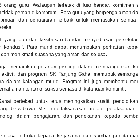
 orang guru. Walaupun terletak di luar bandar, komitmen 
an tidak pernah dikompromi. Para guru yang berpengalaman dan
bingan dan pengajaran terbaik untuk memastikan semua
ereka.
h yang jauh dari kesibukan bandar, menyediakan persekita
n kondusif. Para murid dapat menumpukan perhatian kepa
 dan menikmati suasana yang aman dan selesa.
juga memainkan peranan penting dalam membangunkan kom
i aktiviti dan program, SK Tanjung Gahai memupuk semangat
ara dalam kalangan murid. Program ini juga membantu men
emahaman tentang isu-isu semasa di kalangan komuniti.
ahai bertekad untuk terus meningkatkan kualiti pendidika
ng berwibawa. Misi ini dilaksanakan melalui pelaksanaan k
nologi dalam pengajaran, dan penekanan kepada pemb
sentiasa terbuka kepada kerjasama dan sumbangan daripa