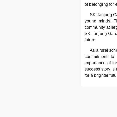
of belonging for 
SK Tanjung Ga
young minds. Th
community at larg
SK Tanjung Gahai 
future.
As a rural sch
commitment to p
importance of fo
success story is
for a brighter futu