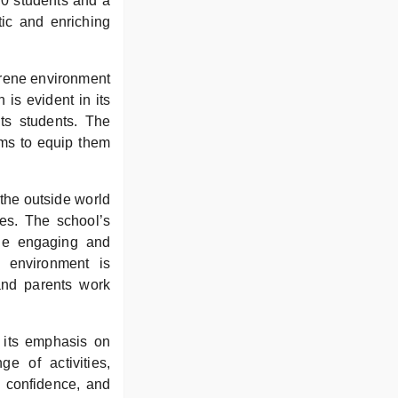
70 students and a
tic and enriching
erene environment
is evident in its
its students. The
ims to equip them
 the outside world
ves. The school’s
ide engaging and
ol environment is
and parents work
n its emphasis on
ge of activities,
d confidence, and