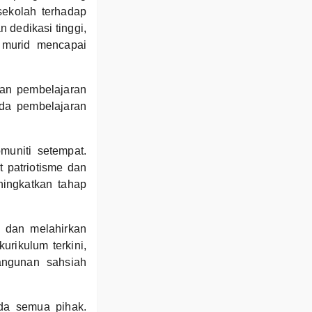
sekolah terhadap
 dedikasi tinggi,
 murid mencapai
ran pembelajaran
da pembelajaran
uniti setempat.
 patriotisme dan
ingkatkan tahap
n dan melahirkan
urikulum terkini,
angunan sahsiah
da semua pihak.