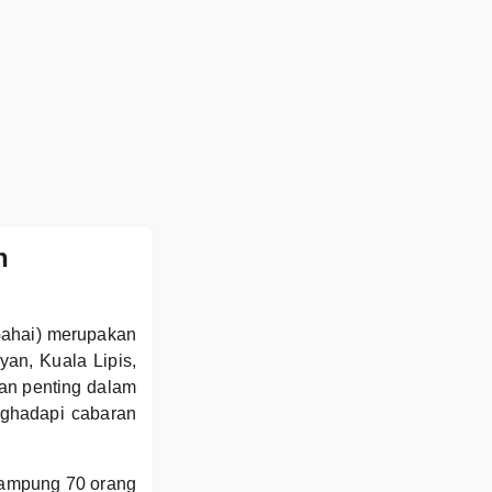
n
Gahai) merupakan
yan, Kuala Lipis,
n penting dalam
nghadapi cabaran
nampung 70 orang