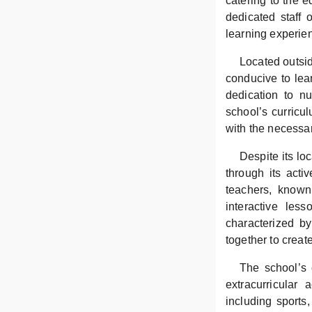
catering to the 
dedicated staff 
learning experien
Located outsid
conducive to lea
dedication to nu
school’s curricu
with the necessar
Despite its lo
through its acti
teachers, known
interactive less
characterized b
together to creat
The school’s 
extracurricular 
including sports