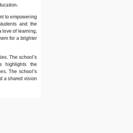
ducation.
ent to empowering
students and the
 love of learning,
hem for a brighter
ies. The school’s
s highlights the
ies. The school’s
d a shared vision