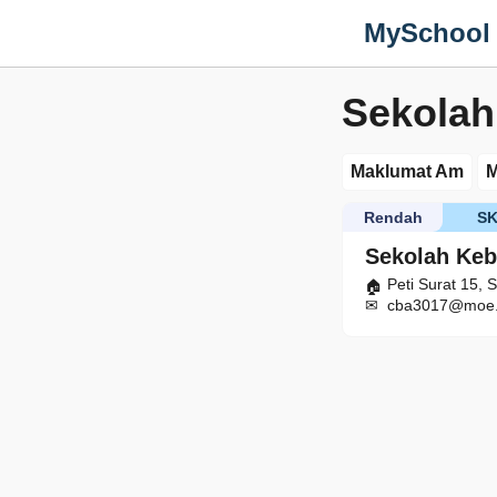
MySchool
Sekolah
Maklumat Am
M
Rendah
S
Sekolah Keb
Peti Surat 15,
cba3017@moe.