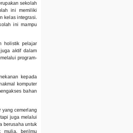
erupakan sekolah
lah ini memiliki
 kelas integrasi.
kolah ini mampu
olistik pelajar
 juga aktif dalam
 melalui program-
enekanan kepada
 makmal komputer
mengakses bahan
r yang cemerlang
tapi juga melalui
asa berusaha untuk
 mulia, berilmu