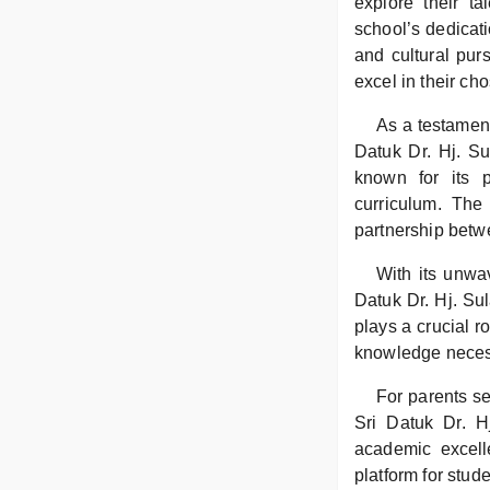
explore their ta
school’s dedicatio
and cultural pur
excel in their ch
As a testament
Datuk Dr. Hj. Su
known for its p
curriculum. The 
partnership betw
With its unwa
Datuk Dr. Hj. Su
plays a crucial r
knowledge necess
For parents se
Sri Datuk Dr. H
academic excell
platform for studen