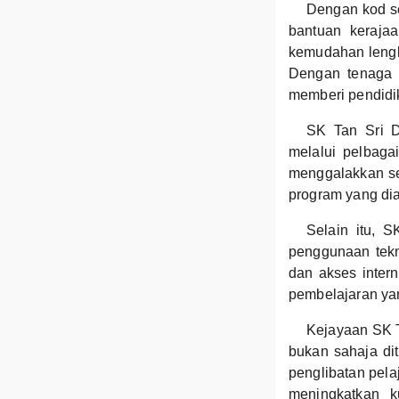
Dengan kod s
bantuan kerajaa
kemudahan lengka
Dengan tenaga 
memberi pendidik
SK Tan Sri D
melalui pelbagai
menggalakkan sem
program yang di
Selain itu, 
penggunaan tekn
dan akses inte
pembelajaran yang
Kejayaan SK T
bukan sahaja dit
penglibatan pelaj
meningkatkan k