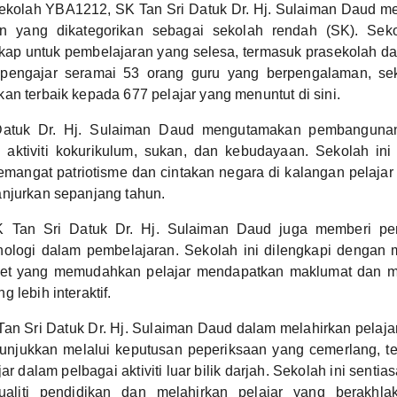
ekolah YBA1212, SK Tan Sri Datuk Dr. Hj. Sulaiman Daud m
n yang dikategorikan sebagai sekolah rendah (SK). Seko
p untuk pembelajaran yang selesa, termasuk prasekolah dan
pengajar seramai 53 orang guru yang berpengalaman, se
an terbaik kepada 677 pelajar yang menuntut di sini.
atuk Dr. Hj. Sulaiman Daud mengutamakan pembangunan h
 aktiviti kokurikulum, sukan, dan kebudayaan. Sekolah ini
angat patriotisme dan cintakan negara di kalangan pelajar
anjurkan sepanjang tahun.
SK Tan Sri Datuk Dr. Hj. Sulaiman Daud juga memberi p
ologi dalam pembelajaran. Sekolah ini dilengkapi dengan
rnet yang memudahkan pelajar mendapatkan maklumat dan 
 lebih interaktif.
an Sri Datuk Dr. Hj. Sulaiman Daud dalam melahirkan pelaja
unjukkan melalui keputusan peperiksaan yang cemerlang, te
ar dalam pelbagai aktiviti luar bilik darjah. Sekolah ini senti
ualiti pendidikan dan melahirkan pelajar yang berakhlak