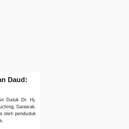
an Daud:
i Datuk Dr. Hj.
uching, Sarawak.
es oleh penduduk
a.