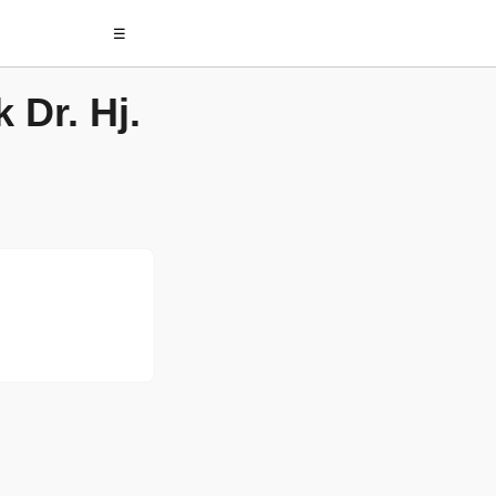
☰
 Dr. Hj.