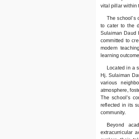
vital pillar with
The school’s 
to cater to the 
Sulaiman Daud b
committed to cr
modern teaching
learning outcome
Located in a s
Hj. Sulaiman Dau
various neighb
atmosphere, fost
The school’s co
reflected in its 
community.
Beyond acad
extracurricular 