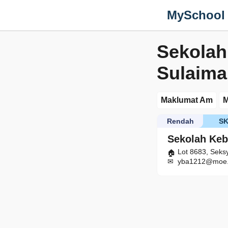
MySchool
Sekolah
Sulaima
Maklumat Am
M
Rendah
S
Sekolah Keb
Lot 8683, Seks
yba1212@moe.