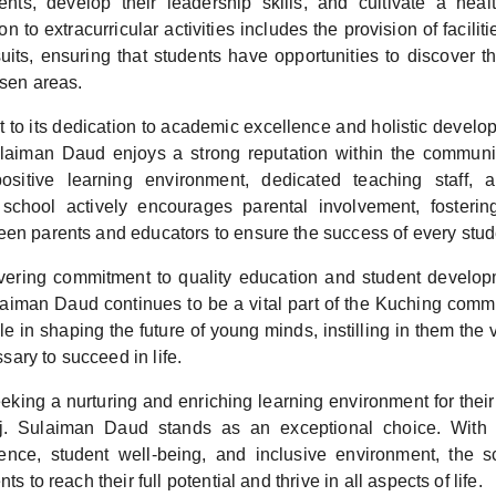
lents, develop their leadership skills, and cultivate a healt
n to extracurricular activities includes the provision of facilitie
suits, ensuring that students have opportunities to discover t
osen areas.
 to its dedication to academic excellence and holistic develo
laiman Daud enjoys a strong reputation within the communi
ositive learning environment, dedicated teaching staff, 
school actively encourages parental involvement, fosterin
een parents and educators to ensure the success of every stud
vering commitment to quality education and student develop
laiman Daud continues to be a vital part of the Kuching comm
ole in shaping the future of young minds, instilling in them the v
ary to succeed in life.
eking a nurturing and enriching learning environment for thei
j. Sulaiman Daud stands as an exceptional choice. With i
ence, student well-being, and inclusive environment, the s
ts to reach their full potential and thrive in all aspects of life.