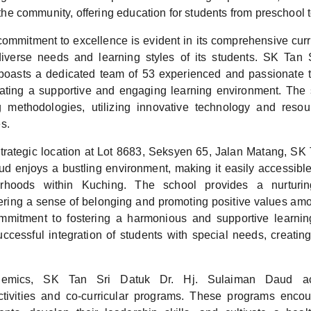
in the community, offering education for students from preschool 
commitment to excellence is evident in its comprehensive cur
diverse needs and learning styles of its students. SK Tan 
oasts a dedicated team of 53 experienced and passionate 
eating a supportive and engaging learning environment. The
 methodologies, utilizing innovative technology and reso
s.
trategic location at Lot 8683, Seksyen 65, Jalan Matang, SK 
d enjoys a bustling environment, making it easily accessible
orhoods within Kuching. The school provides a nurturin
ering a sense of belonging and promoting positive values amon
mmitment to fostering a harmonious and supportive learnin
successful integration of students with special needs, creating
emics, SK Tan Sri Datuk Dr. Hj. Sulaiman Daud act
activities and co-curricular programs. These programs enco