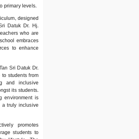
to primary levels.
riculum, designed
Sri Datuk Dr. Hj.
teachers who are
 school embraces
urces to enhance
Tan Sri Datuk Dr.
 to students from
g and inclusive
gst its students.
g environment is
 a truly inclusive
ively promotes
urage students to