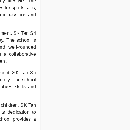
hy lifestyle. The
s for sports, arts,
heir passions and
pment, SK Tan Sri
ty. The school is
and well-rounded
g a collaborative
ent.
ment, SK Tan Sri
unity. The school
alues, skills, and
r children, SK Tan
ts dedication to
chool provides a