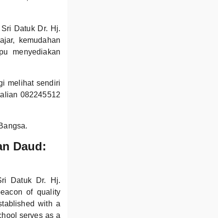
Sri Datuk Dr. Hj.
ajar, kemudahan
mpu menyediakan
i melihat sendiri
talian 082245512
 Bangsa.
an Daud:
ri Datuk Dr. Hj.
acon of quality
stablished with a
chool serves as a