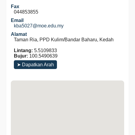
Fax
044853855
Email
kba5027@moe.edu.my
Alamat
Taman Ria, PPD Kulim/Bandar Baharu, Kedah
Lintang:
5.5109833
Bujur:
100.5490639
➤ Dapatkan Arah