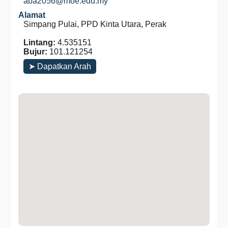
aba2056@moe.edu.my
Alamat
Simpang Pulai, PPD Kinta Utara, Perak
Lintang:
4.535151
Bujur:
101.121254
➤ Dapatkan Arah