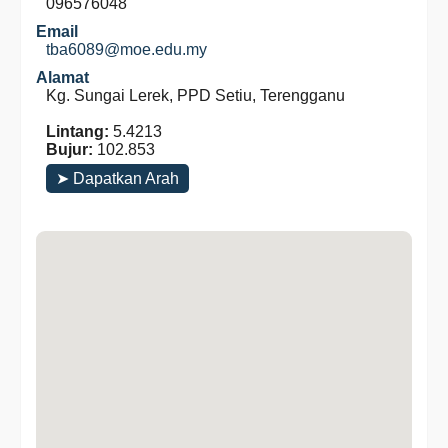
096576048
Email
tba6089@moe.edu.my
Alamat
Kg. Sungai Lerek, PPD Setiu, Terengganu
Lintang:
5.4213
Bujur:
102.853
➤ Dapatkan Arah