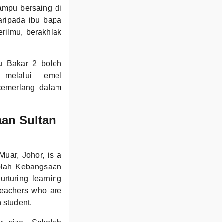
ampu bersaing di
aripada ibu bapa
ilmu, berakhlak
u Bakar 2 boleh
 melalui emel
cemerlang dalam
aan Sultan
Muar, Johor, is a
kolah Kebangsaan
urturing learning
 teachers who are
 student.