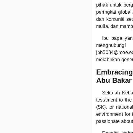
pihak untuk ber
peringkat globa
dan komuniti s
mulia, dan mamp
Ibu bapa yan
menghubungi 
jbb5034@moe.ed
melahirkan gene
Embracing
Abu Bakar
Sekolah Keban
testament to th
(SK), or nationa
environment for 
passionate about 