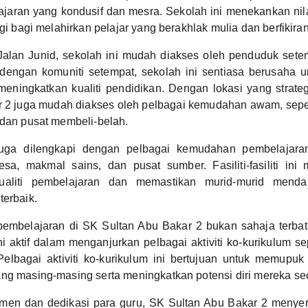
aran yang kondusif dan mesra. Sekolah ini menekankan nila
ggi bagi melahirkan pelajar yang berakhlak mulia dan berfikiran 
Jalan Junid, sekolah ini mudah diakses oleh penduduk set
dengan komuniti setempat, sekolah ini sentiasa berusaha u
eningkatkan kualiti pendidikan. Dengan lokasi yang strate
r 2 juga mudah diakses oleh pelbagai kemudahan awam, seper
 dan pusat membeli-belah.
juga dilengkapi dengan pelbagai kemudahan pembelajaran
esa, makmal sains, dan pusat sumber. Fasiliti-fasiliti in
ualiti pembelajaran dan memastikan murid-murid mend
terbaik.
embelajaran di SK Sultan Abu Bakar 2 bukan sahaja terba
ni aktif dalam menganjurkan pelbagai aktiviti ko-kurikulum sep
Pelbagai aktiviti ko-kurikulum ini bertujuan untuk memupuk
ng masing-masing serta meningkatkan potensi diri mereka se
men dan dedikasi para guru, SK Sultan Abu Bakar 2 meny