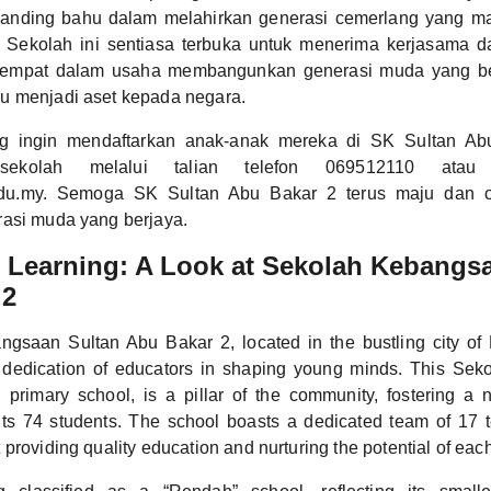
ganding bahu dalam melahirkan generasi cemerlang yang m
l. Sekolah ini sentiasa terbuka untuk menerima kerjasama d
etempat dalam usaha membangunkan generasi muda yang ber
u menjadi aset kepada negara.
g ingin mendaftarkan anak-anak mereka di SK Sultan Ab
sekolah melalui talian telefon 069512110 atau
u.my. Semoga SK Sultan Abu Bakar 2 terus maju dan 
rasi muda yang berjaya.
 Learning: A Look at Sekolah Kebangs
 2
gsaan Sultan Abu Bakar 2, located in the bustling city of 
e dedication of educators in shaping young minds. This Se
l primary school, is a pillar of the community, fostering a n
its 74 students. The school boasts a dedicated team of 17
providing quality education and nurturing the potential of each