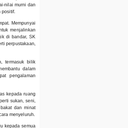
i-nilai murni dan
positif.
empat. Mempunyai
ntuk menjalinkan
gik di bandar, SK
ti perpustakaan,
, termasuk bilik
i membantu dalam
apat pengalaman
tas kepada ruang
erti sukan, seni,
 bakat dan minat
cara menyeluruh.
eru kepada semua