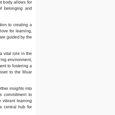
t body allows for
of belonging and
ion to creating a
love for learning,
 are guided by the
vital role in the
uring environment,
ent to fostering a
asset to the Muar
ther insights into
’s commitment to
 vibrant learning
a central hub for