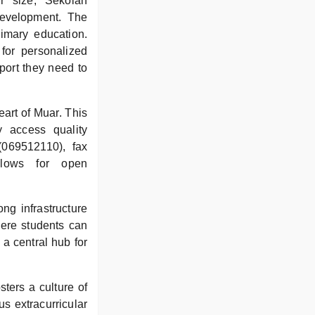
er size, Sekolah
evelopment. The
rimary education.
for personalized
port they need to
eart of Muar. This
y access quality
(069512110), fax
llows for open
ong infrastructure
here students can
 a central hub for
ers a culture of
us extracurricular