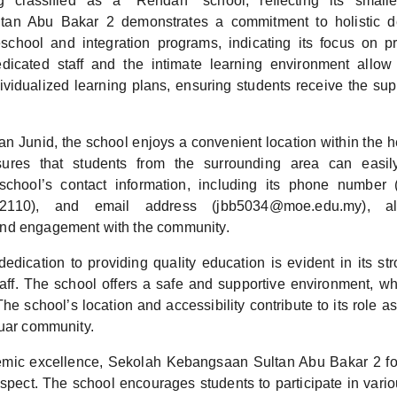
g classified as a “Rendah” school, reflecting its small
tan Abu Bakar 2 demonstrates a commitment to holistic d
school and integration programs, indicating its focus on p
dicated staff and the intimate learning environment allow 
dividualized learning plans, ensuring students receive the sup
an Junid, the school enjoys a convenient location within the h
nsures that students from the surrounding area can easil
school’s contact information, including its phone number 
2110), and email address (jbb5034@moe.edu.my), a
nd engagement with the community.
edication to providing quality education is evident in its str
aff. The school offers a safe and supportive environment, w
he school’s location and accessibility contribute to its role as
Muar community.
ic excellence, Sekolah Kebangsaan Sultan Abu Bakar 2 fost
espect. The school encourages students to participate in vario