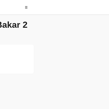
☰
akar 2