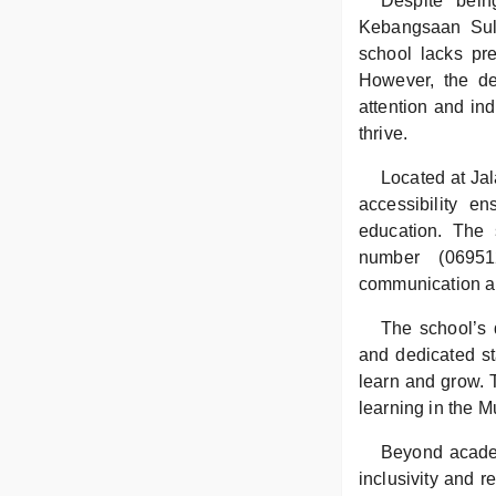
Despite bein
Kebangsaan Sul
school lacks pre
However, the de
attention and in
thrive.
Located at Jal
accessibility e
education. The 
number (06951
communication a
The school’s d
and dedicated st
learn and grow. T
learning in the 
Beyond academ
inclusivity and r