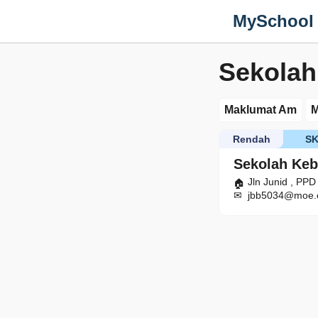
MySchool
Sekolah
Maklumat Am
M
Rendah
S
Sekolah Keb
Jln Junid , PPD
jbb5034@moe.