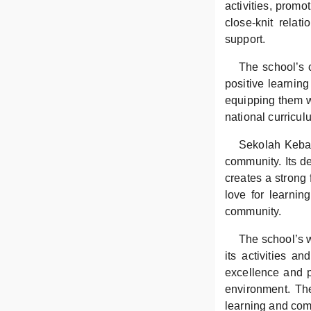
activities, prom
close-knit rela
support.
The school’s c
positive learning
equipping them wi
national curricu
Sekolah Keban
community. Its de
creates a strong 
love for learnin
community.
The school’s w
its activities 
excellence and p
environment. The
learning and co