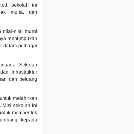
ed, sekolah ini
lak mulia, dan
nilai-nilai murni
hanya menumpukan
r dalam pelbagai
ripada Sekolah
n infrastruktur
han dan peluang
untuk melahirkan
 Misi sekolah ini
t untuk membentuk
yumbang kepada