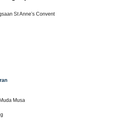
saan St Anne's Convent
ran
 Muda Musa
ng