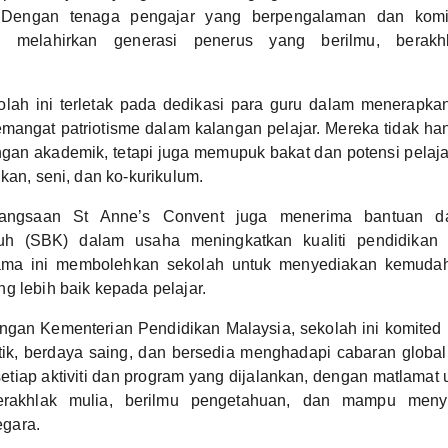
. Dengan tenaga pengajar yang berpengalaman dan komit
k melahirkan generasi penerus yang berilmu, berakh
lah ini terletak pada dedikasi para guru dalam menerapkan 
angat patriotisme dalam kalangan pelajar. Mereka tidak 
gan akademik, tetapi juga memupuk bakat dan potensi pelaja
kan, seni, dan ko-kurikulum.
angsaan St Anne’s Convent juga menerima bantuan da
h (SBK) dalam usaha meningkatkan kualiti pendidikan da
sama ini membolehkan sekolah untuk menyediakan kemuda
g lebih baik kepada pelajar.
gan Kementerian Pendidikan Malaysia, sekolah ini komited 
tik, berdaya saing, dan bersedia menghadapi cabaran global.
etiap aktiviti dan program yang dijalankan, dengan matlama
berakhlak mulia, berilmu pengetahuan, dan mampu men
gara.