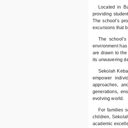
Located in B
providing studen
The school’s prox
excursions that b
The school’s
environment has 
are drawn to the
its unwavering de
Sekolah Keban
empower individ
approaches, and
generations, ens
evolving world.
For families s
children, Sekola
academic excelle