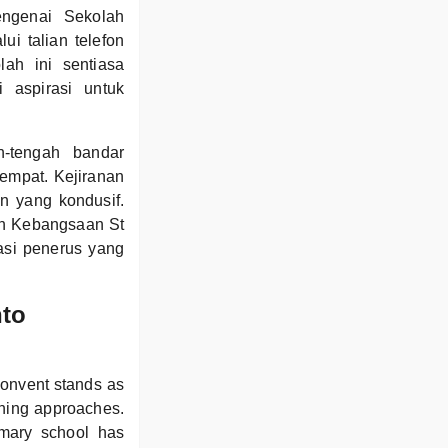
ngenai Sekolah
i talian telefon
ah ini sentiasa
 aspirasi untuk
h-tengah bandar
empat. Kejiranan
 yang kondusif.
ah Kebangsaan St
si penerus yang
nto
onvent stands as
rning approaches.
imary school has