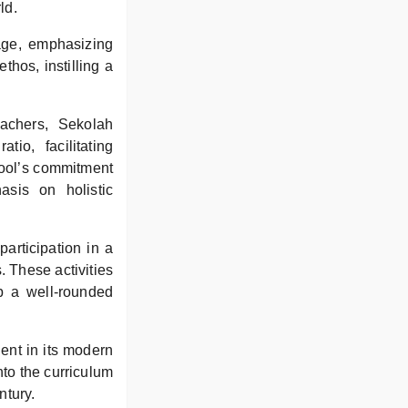
ld.
tage, emphasizing
thos, instilling a
achers, Sekolah
io, facilitating
hool’s commitment
asis on holistic
rticipation in a
s. These activities
op a well-rounded
ent in its modern
nto the curriculum
ntury.