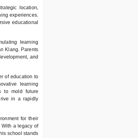
ategic location,
ning experiences.
ersive educational
ulating learning
an Klang. Parents
 development, and
 of education to
ovative learning
s to mold future
rive in a rapidly
ronment for their
 With a legacy of
his school stands