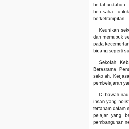
bertahun-tahun
berusaha untu
berketrampilan.
Keunikan seko
dan memupuk sem
pada kecemerlan
bidang seperti su
Sekolah Keb
Berasrama Penu
sekolah. Kerja
pembelajaran yan
Di bawah naun
insan yang holis
tertanam dalam s
pelajar yang 
pembangunan ne