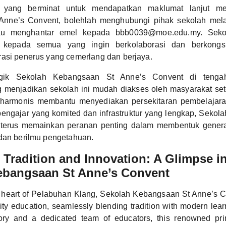
 yang berminat untuk mendapatkan maklumat lanjut me
nne’s Convent, bolehlah menghubungi pihak sekolah melalu
u menghantar emel kepada bbb0039@moe.edu.my. Sekol
kepada semua yang ingin berkolaborasi dan berkongsi
asi penerus yang cemerlang dan berjaya.
tegik Sekolah Kebangsaan St Anne’s Convent di tenga
 menjadikan sekolah ini mudah diakses oleh masyarakat set
harmonis membantu menyediakan persekitaran pembelajaran
engajar yang komited dan infrastruktur yang lengkap, Sekol
 terus memainkan peranan penting dalam membentuk genera
dan berilmu pengetahuan.
Tradition and Innovation: A Glimpse i
ebangsaan St Anne’s Convent
e heart of Pelabuhan Klang, Sekolah Kebangsaan St Anne’s C
ity education, seamlessly blending tradition with modern lea
tory and a dedicated team of educators, this renowned pr