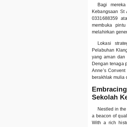
Bagi mereka
Kebangsaan St A
0331688359 ata
membuka pintu 
melahirkan gener
Lokasi stra
Pelabuhan Klang
yang aman dan 
Dengan tenaga p
Anne’s Convent
berakhlak mulia 
Embracing 
Sekolah K
Nestled in th
a beacon of qual
With a rich his