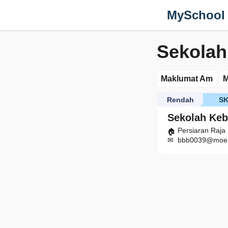
MySchool
Sekolah
Maklumat Am
M
Rendah
S
Sekolah Keb
Persiaran Raja
bbb0039@moe