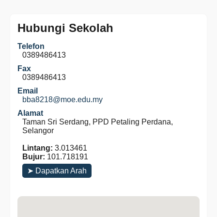
Hubungi Sekolah
Telefon
0389486413
Fax
0389486413
Email
bba8218@moe.edu.my
Alamat
Taman Sri Serdang, PPD Petaling Perdana,
Selangor
Lintang:
3.013461
Bujur:
101.718191
➤ Dapatkan Arah