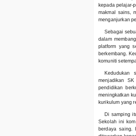
kepada pelajar-
makmal sains, 
menganjurkan pel
Sebagai sebu
dalam membangu
platform yang s
berkembang. Keu
komuniti setempa
Kedudukan se
menjadikan SK 
pendidikan berk
meningkatkan ku
kurikulum yang 
Di samping it
Sekolah ini kom
berdaya saing. 