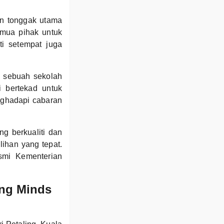
an tonggak utama
emua pihak untuk
i setempat juga
i sebuah sekolah
i bertekad untuk
nghadapi cabaran
g berkualiti dan
ihan yang tepat.
smi Kementerian
ung Minds