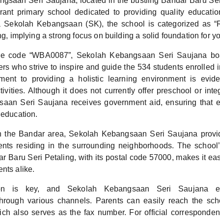
gsaan Seri Saujana, located in the bustling Bandar Baru Ser
rant primary school dedicated to providing quality education
a Sekolah Kebangsaan (SK), the school is categorized as “
ing, implying a strong focus on building a solid foundation for y
que code “WBA0087”, Sekolah Kebangsaan Seri Saujana bo
rs who strive to inspire and guide the 534 students enrolled 
ent to providing a holistic learning environment is evide
vities. Although it does not currently offer preschool or int
aan Seri Saujana receives government aid, ensuring that e
 education.
n the Bandar area, Sekolah Kebangsaan Seri Saujana provi
dents residing in the surrounding neighborhoods. The school
 Baru Seri Petaling, with its postal code 57000, makes it eas
nts alike.
on is key, and Sekolah Kebangsaan Seri Saujana ens
hrough various channels. Parents can easily reach the sch
h also serves as the fax number. For official corresponden