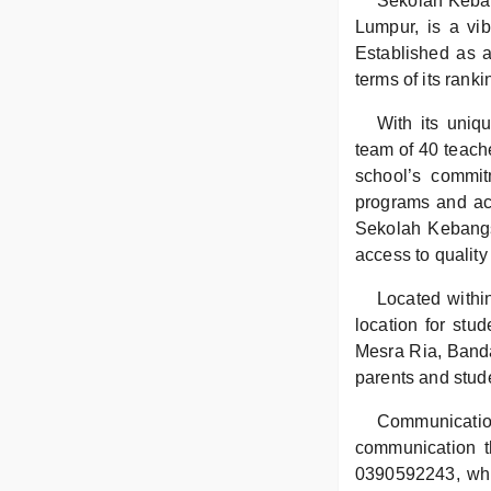
Sekolah Keban
Lumpur, is a vib
Established as 
terms of its rank
With its uni
team of 40 teache
school’s commitm
programs and acti
Sekolah Kebangs
access to quality
Located withi
location for stu
Mesra Ria, Bandar
parents and stude
Communicati
communication t
0390592243, whic