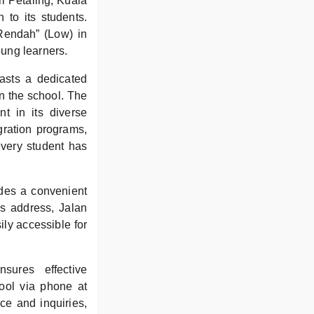
i Petaling, Kuala
 to its students.
Rendah” (Low) in
oung learners.
asts a dedicated
in the school. The
nt in its diverse
egration programs,
very student has
des a convenient
’s address, Jalan
ily accessible for
ures effective
ool via phone at
ce and inquiries,