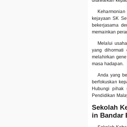
ditawarkan kepad
Keharmonian 
kejayaan SK Ser
bekerjasama de
memainkan pera
Melalui usah
yang dihormati 
melahirkan gene
masa hadapan.
Anda yang ber
berfokuskan kep
Hubungi pihak 
Pendidikan Malay
Sekolah K
in Bandar 