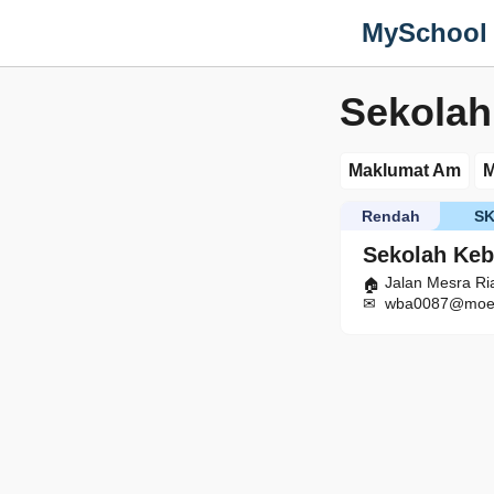
MySchool
Sekolah
Maklumat Am
M
Rendah
S
Sekolah Keb
Jalan Mesra Ri
wba0087@moe