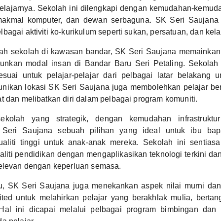
pelajarnya. Sekolah ini dilengkapi dengan kemudahan-kemuda
makmal komputer, dan dewan serbaguna. SK Seri Saujana j
bagai aktiviti ko-kurikulum seperti sukan, persatuan, dan kela
ah sekolah di kawasan bandar, SK Seri Saujana memainkan
nkan modal insan di Bandar Baru Seri Petaling. Sekolah 
esuai untuk pelajar-pelajar dari pelbagai latar belakang u
nikan lokasi SK Seri Saujana juga membolehkan pelajar ber
t dan melibatkan diri dalam pelbagai program komuniti.
kolah yang strategik, dengan kemudahan infrastruktu
Seri Saujana sebuah pilihan yang ideal untuk ibu ba
ualiti tinggi untuk anak-anak mereka. Sekolah ini sentias
aliti pendidikan dengan mengaplikasikan teknologi terkini 
relevan dengan keperluan semasa.
u, SK Seri Saujana juga menekankan aspek nilai murni dan 
ited untuk melahirkan pelajar yang berakhlak mulia, berta
Hal ini dicapai melalui pelbagai program bimbingan dan