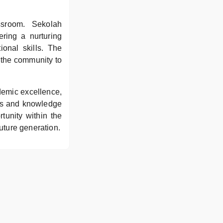
ssroom. Sekolah
ring a nurturing
onal skills. The
d the community to
demic excellence,
ols and knowledge
tunity within the
uture generation.