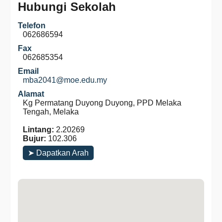
Hubungi Sekolah
Telefon
062686594
Fax
062685354
Email
mba2041@moe.edu.my
Alamat
Kg Permatang Duyong Duyong, PPD Melaka
Tengah, Melaka
Lintang:
2.20269
Bujur:
102.306
➤ Dapatkan Arah