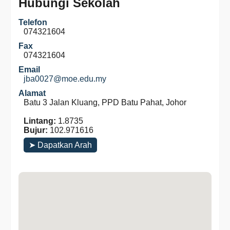
Hubungi Sekolah
Telefon
074321604
Fax
074321604
Email
jba0027@moe.edu.my
Alamat
Batu 3 Jalan Kluang, PPD Batu Pahat, Johor
Lintang:
1.8735
Bujur:
102.971616
➤ Dapatkan Arah