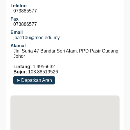
Telefon
073885577
Fax
073886577
Email
jba1106@moe.edu.my
Alamat
Jln. Suria 47 Bandar Seri Alam, PPD Pasir Gudang,
Johor
Lintang:
1.4956632
Bujur:
103.88519526
➤ Dapatkan Arah