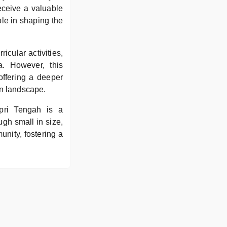
eceive a valuable
ole in shaping the
icular activities,
ta. However, this
 offering a deeper
on landscape.
pri Tengah is a
ugh small in size,
unity, fostering a