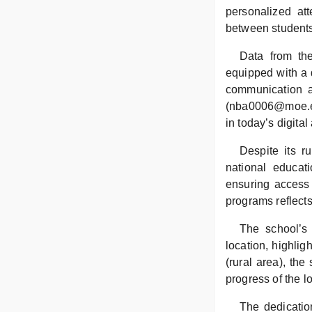
personalized att
between students
Data from th
equipped with a 
communication a
(nba0006@moe.ed
in today’s digital
Despite its r
national educat
ensuring access 
programs reflects
The school’s 
location, highlig
(rural area), the
progress of the l
The dedication