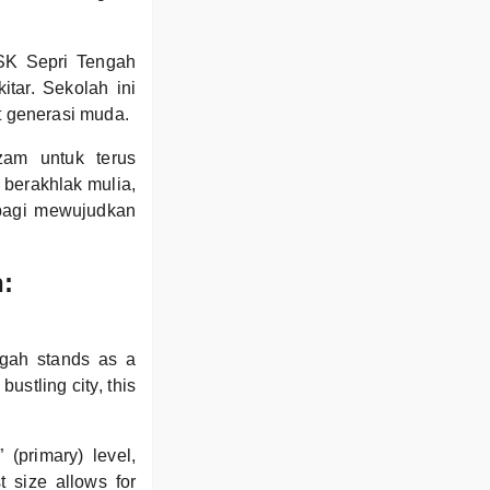
 SK Sepri Tengah
tar. Sekolah ini
t generasi muda.
zam untuk terus
 berakhlak mulia,
 bagi mewujudkan
:
ngah stands as a
ustling city, this
(primary) level,
 size allows for