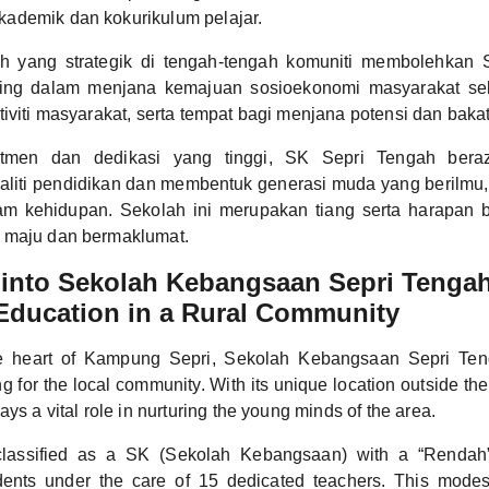
ademik dan kokurikulum pelajar.
ah yang strategik di tengah-tengah komuniti membolehkan
ing dalam menjana kemajuan sosioekonomi masyarakat seki
tiviti masyarakat, serta tempat bagi menjana potensi dan baka
tmen dan dedikasi yang tinggi, SK Sepri Tengah bera
liti pendidikan dan membentuk generasi muda yang berilmu,
am kehidupan. Sekolah ini merupakan tiang serta harapan
 maju dan bermaklumat.
 into Sekolah Kebangsaan Sepri Tengah
Education in a Rural Community
he heart of Kampung Sepri, Sekolah Kebangsaan Sepri Te
g for the local community. With its unique location outside the b
ays a vital role in nurturing the young minds of the area.
classified as a SK (Sekolah Kebangsaan) with a “Rendah” 
ents under the care of 15 dedicated teachers. This modest