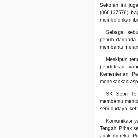
Sekolah ini jug
(066137578) ba
membolehkan ibu
Sebagai sebu
penuh daripada 
membantu melahir
Meskipun terl
pendidikan yan
Kementerian Pe
menekankan aspek
SK Sepri Ten
membantu mencun
seni budaya, kel
Komunikasi ya
Tengah. Pihak se
anak mereka. P