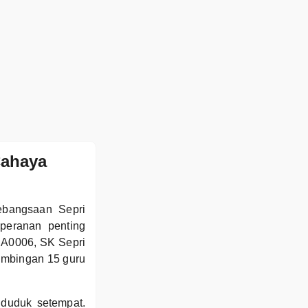
Cahaya
ebangsaan Sepri
peranan penting
BA0006, SK Sepri
imbingan 15 guru
duduk setempat.