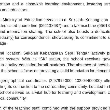
ention and a close-knit learning environment, fostering str
 and educators.
e Ministry of Education reveals that Sekolah Kebangsaan
dedicated phone line (066138687) and a fax machine (0661375
nd information sharing. The school also boasts a dedicat
u.my) for correspondence, showcasing its commitment to s
 age.
ural location, Sekolah Kebangsaan Sepri Tengah actively pa
ion system. With its “SK” status, the school receives gov
to quality education for all students. The absence of prescho
 the school’s focus on providing a solid foundation for elemen
geographical coordinates (2.97912000, 102.04400000) offer 
hting its connection to the surrounding community. Located in
 school serves as a vital hub for learning and development, c
ocal community.
 of the teaching staff, combined with the support provided b