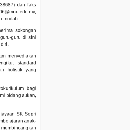
138687) dan faks
006@moe.edu.my,
an mudah.
nerima sokongan
uru-guru di sini
iri.
alam menyediakan
ngikut standard
n holistik yang
kokurikulum bagi
mi bidang sukan,
ejayaan SK Sepri
embelajaran anak-
k membincangkan