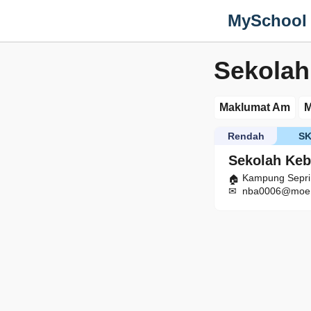
MySchool
Sekolah
Maklumat Am
M
Rendah
S
Sekolah Keb
Kampung Sepri,
nba0006@moe