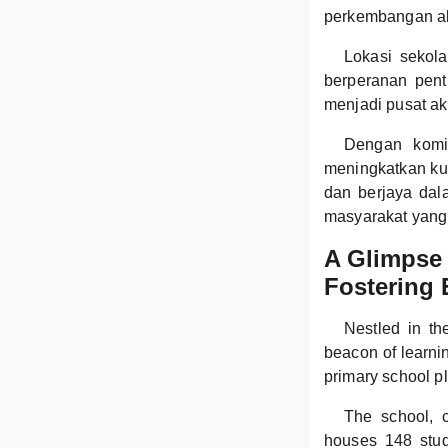
perkembangan ak
Lokasi sekol
berperanan pent
menjadi pusat ak
Dengan komi
meningkatkan kua
dan berjaya dal
masyarakat yang
A Glimpse
Fostering 
Nestled in t
beacon of learnin
primary school pl
The school, 
houses 148 stud