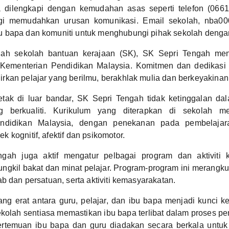
a dilengkapi dengan kemudahan asas seperti telefon (066
gi memudahkan urusan komunikasi. Email sekolah, nba0
 bapa dan komuniti untuk menghubungi pihak sekolah deng
ah sekolah bantuan kerajaan (SK), SK Sepri Tengah me
Kementerian Pendidikan Malaysia. Komitmen dan dedikasi g
kan pelajar yang berilmu, berakhlak mulia dan berkeyakinan d
etak di luar bandar, SK Sepri Tengah tidak ketinggalan d
g berkualiti. Kurikulum yang diterapkan di sekolah me
ndidikan Malaysia, dengan penekanan pada pembelajara
 kognitif, afektif dan psikomotor.
gah juga aktif mengatur pelbagai program dan aktiviti 
gkil bakat dan minat pelajar. Program-program ini merangku
ab dan persatuan, serta aktiviti kemasyarakatan.
ng erat antara guru, pelajar, dan ibu bapa menjadi kunci k
kolah sentiasa memastikan ibu bapa terlibat dalam proses p
ertemuan ibu bapa dan guru diadakan secara berkala untu