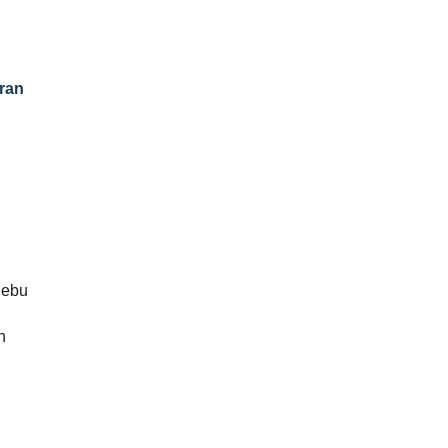
ran
lebu
n