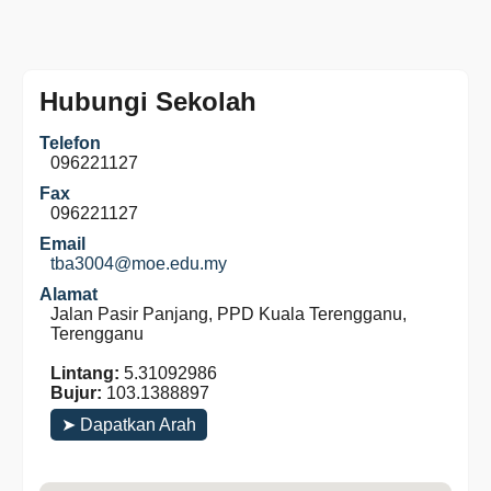
Hubungi Sekolah
Telefon
096221127
Fax
096221127
Email
tba3004@moe.edu.my
Alamat
Jalan Pasir Panjang, PPD Kuala Terengganu,
Terengganu
Lintang:
5.31092986
Bujur:
103.1388897
➤ Dapatkan Arah