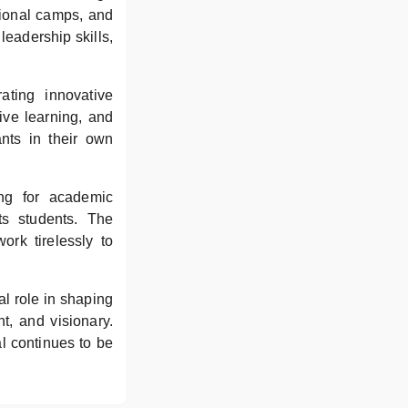
ational camps, and
leadership skills,
ating innovative
ive learning, and
nts in their own
ing for academic
ts students. The
rk tirelessly to
al role in shaping
t, and visionary.
 continues to be