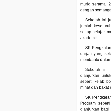
murid seramai 2
dengan semangat 
Sekolah ini 
jumlah keseluru
setiap pelajar, 
akademik.
SK Pengkalan 
darjah yang se
membantu dalam p
Sekolah ini 
dianjurkan unt
seperti kelab b
minat dan bakat 
SK Pengkalan 
Program sepert
dianjurkan bagi