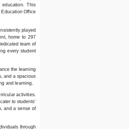
 education. This
t Education Office
nsistently played
ment, home to 297
 dedicated team of
ing every student
ance the learning
s, and a spacious
ng and learning.
icular activities.
cater to students’
ip, and a sense of
dividuals through