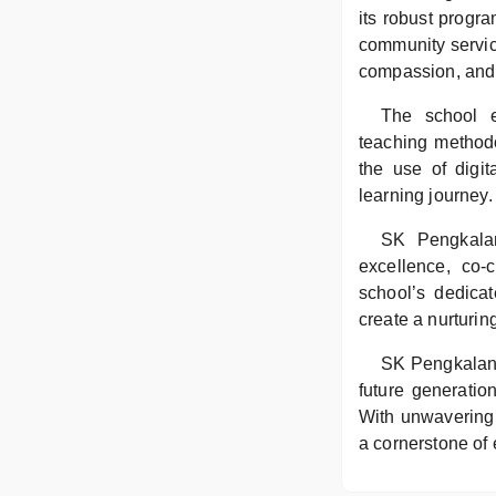
its robust progra
community service
compassion, and a
The school em
teaching methodo
the use of digi
learning journey.
SK Pengkalan
excellence, co-
school’s dedica
create a nurturin
SK Pengkalan C
future generatio
With unwavering
a cornerstone of 