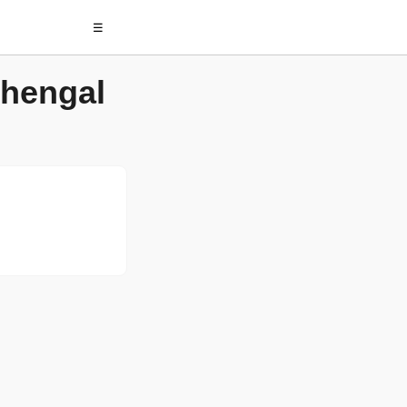
☰
hengal