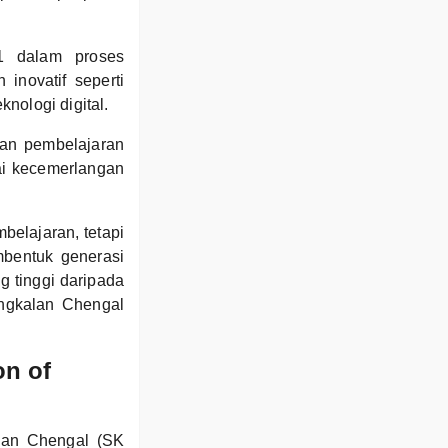
1 dalam proses
inovatif seperti
nologi digital.
ran pembelajaran
ai kecemerlangan
elajaran, tetapi
bentuk generasi
 tinggi daripada
ngkalan Chengal
on of
alan Chengal (SK