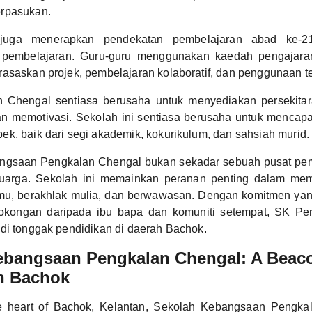
rpasukan.
 juga menerapkan pendekatan pembelajaran abad ke-2
pembelajaran. Guru-guru menggunakan kaedah pengajaran 
asaskan projek, pembelajaran kolaboratif, dan penggunaan tek
 Chengal sentiasa berusaha untuk menyediakan persekita
an memotivasi. Sekolah ini sentiasa berusaha untuk mencap
k, baik dari segi akademik, kokurikulum, dan sahsiah murid.
ngsaan Pengkalan Chengal bukan sekadar sebuah pusat pemb
luarga. Sekolah ini memainkan peranan penting dalam mem
mu, berakhlak mulia, dan berwawasan. Dengan komitmen yang
sokongan daripada ibu bapa dan komuniti setempat, SK Pe
di tonggak pendidikan di daerah Bachok.
ebangsaan Pengkalan Chengal: A Beac
in Bachok
he heart of Bachok, Kelantan, Sekolah Kebangsaan Pengk