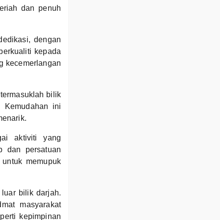
meriah dan penuh
dedikasi, dengan
erkualiti kepada
ing kecemerlangan
ermasuklah bilik
. Kemudahan ini
enarik.
ai aktiviti yang
b dan persatuan
an untuk memupuk
uar bilik darjah.
dmat masyarakat
perti kepimpinan