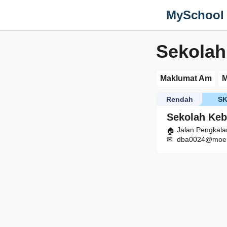
MySchool
Sekolah
Maklumat Am
M
Rendah
S
Sekolah Keb
Jalan Pengkala
dba0024@moe