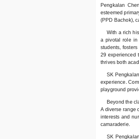
Pengkalan Cheng
esteemed primary 
(PPD Bachok), c
With a rich h
a pivotal role i
students, fosters
29 experienced t
thrives both acad
SK Pengkalan C
experience. Comf
playground provi
Beyond the cla
A diverse range o
interests and nur
camaraderie.
SK Pengkalan 