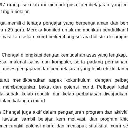
97 orang, sekolah ini menjadi pusat pembelajaran yang 
ingin belajar.
juga memiliki tenaga pengajar yang berpengalaman dan ber
han 29 guru. Mereka komited untuk memberikan pendidikan b
memastikan setiap murid berkembang secara holistik di samp
Chengal dilengkapi dengan kemudahan asas yang lengkap, t
lesa, makmal sains dan komputer, serta padang permainan
roses pengajaran dan pembelajaran yang lebih efektif dan m
turut menitikberatkan aspek kokurikulum, dengan pelbag
uk membangunkan bakat dan potensi murid. Pelbagai kela
ola sepak, kelab robotik, dan kelab perbahasan diwujudk
dalam kalangan murid.
Chengal juga aktif dalam penganjuran program dan aktiviti l
i lawatan sambil belajar, kem motivasi, dan program khi
 mencungkil potensi murid dan memupuk sifat-sifat murni se