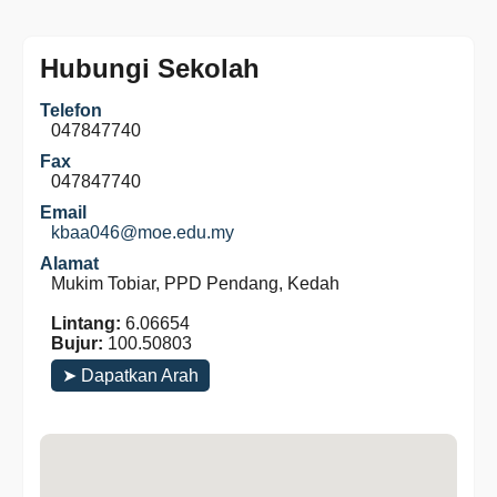
Hubungi Sekolah
Telefon
047847740
Fax
047847740
Email
kbaa046@moe.edu.my
Alamat
Mukim Tobiar, PPD Pendang, Kedah
Lintang:
6.06654
Bujur:
100.50803
➤ Dapatkan Arah