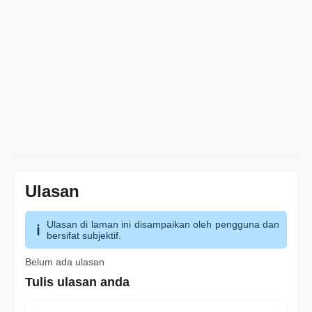
Ulasan
Ulasan di laman ini disampaikan oleh pengguna dan
bersifat subjektif.
Belum ada ulasan
Tulis ulasan anda