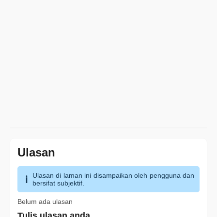
Ulasan
Ulasan di laman ini disampaikan oleh pengguna dan
bersifat subjektif.
Belum ada ulasan
Tulis ulasan anda