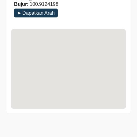
Bujur:
100.9124198
➤ Dapatkan Arah