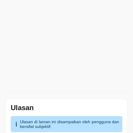
Ulasan
Ulasan di laman ini disampaikan oleh pengguna dan
bersifat subjektif.