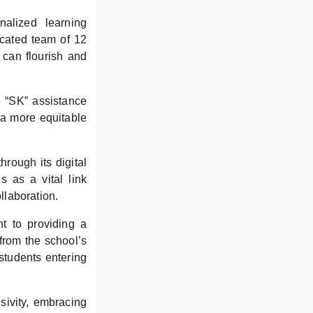
nalized learning
icated team of 12
 can flourish and
e “SK” assistance
 a more equitable
rough its digital
 as a vital link
llaboration.
nt to providing a
from the school’s
students entering
usivity, embracing