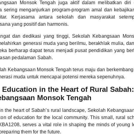
ngsaan Monsok Tengah juga aktif dalam melibatkan diri 
a sering menganjurkan program-program amal dan kebajik
itar. Kerjasama antara sekolah dan masyarakat setemp
ana yang positif dan harmonis.
gat dan dedikasi yang tinggi, Sekolah Kebangsaan Mons
elahirkan generasi muda yang berilmu, berakhlak mulia, da
ka berharap dapat terus menjadi pusat pendidikan yang berku
wasan pedalaman Sabah.
ah Kebangsaan Monsok Tengah terus maju dan berkembang,
enerasi muda untuk mencapai potensi mereka sepenuhnya.
Education in the Heart of Rural Sabah:
ebangsaan Monsok Tengah
n the heart of Sabah’s rural landscape, Sekolah Kebangsa
n of education for the local community. This small, rural sch
XBA1208, serves a vital role in shaping the minds of young le
preparing them for the future.