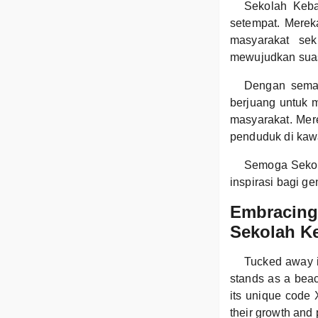
Sekolah Keba
setempat. Merek
masyarakat sek
mewujudkan suas
Dengan seman
berjuang untuk m
masyarakat. Mere
penduduk di ka
Semoga Sekol
inspirasi bagi g
Embracing 
Sekolah K
Tucked away i
stands as a beaco
its unique code 
their growth and 