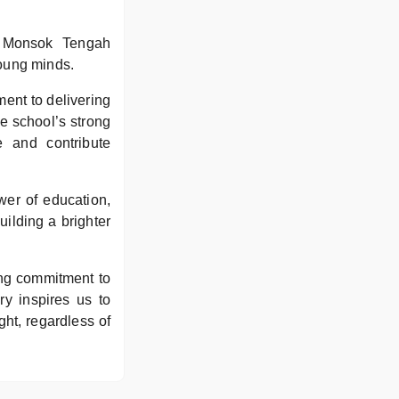
n Monsok Tengah
young minds.
ment to delivering
he school’s strong
e and contribute
wer of education,
uilding a brighter
ng commitment to
ry inspires us to
ght, regardless of