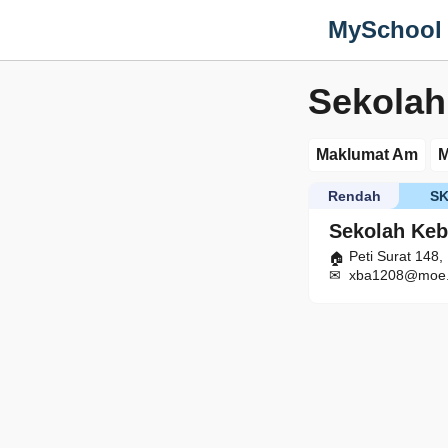
MySchool
Sekola
Maklumat Am
M
Rendah
S
Sekolah Ke
Peti Surat 148
xba1208@moe.