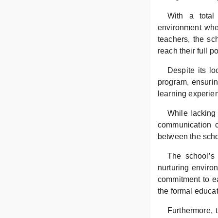
With a total
environment wher
teachers, the sc
reach their full po
Despite its lo
program, ensurin
learning experien
While lacking 
communication c
between the scho
The school’s 
nurturing enviro
commitment to ea
the formal educa
Furthermore, t