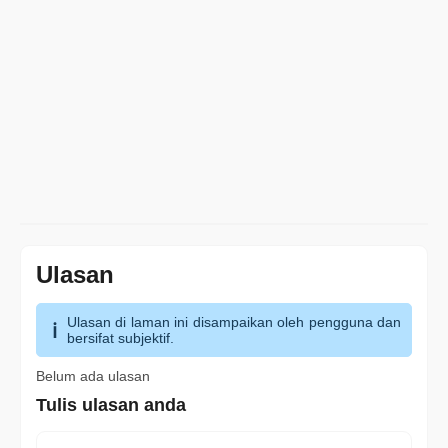
Ulasan
Ulasan di laman ini disampaikan oleh pengguna dan
bersifat subjektif.
Belum ada ulasan
Tulis ulasan anda