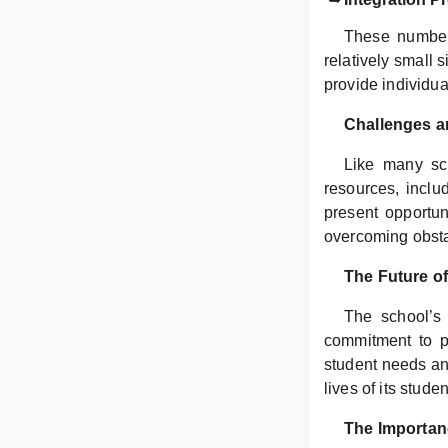
These numbers
relatively small 
provide individua
Challenges a
Like many sc
resources, inclu
present opportun
overcoming obstac
The Future o
The school’s 
commitment to p
student needs an
lives of its stud
The Importan