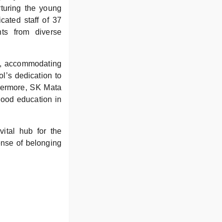
rturing the young
cated staff of 37
ts from diverse
am, accommodating
l’s dedication to
thermore, SK Mata
hood education in
vital hub for the
ense of belonging