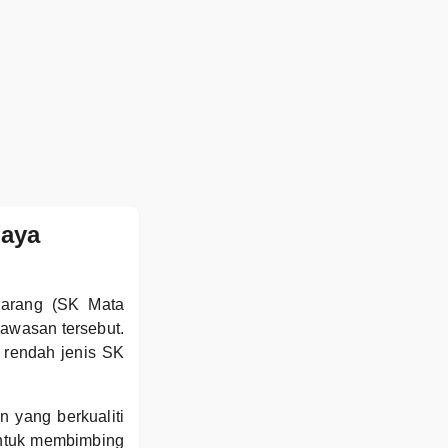
haya
Parang (SK Mata
kawasan tersebut.
rendah jenis SK
 yang berkualiti
untuk membimbing