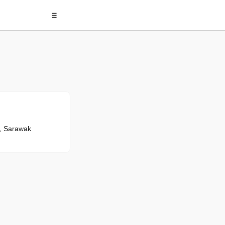
☰
, Sarawak