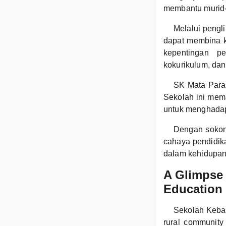
membantu murid-
Melalui pengli
dapat membina k
kepentingan pe
kokurikulum, dan
SK Mata Paran
Sekolah ini mem
untuk menghadap
Dengan sokon
cahaya pendidik
dalam kehidupan
A Glimpse 
Education 
Sekolah Keban
rural community 