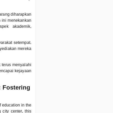
Parang diharapkan
h ini menekankan
aspek akademik,
arakat setempat.
nyediakan mereka
 terus menyalahi
encapai kejayaan
 Fostering
education in the
city center, this