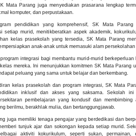
SK Mata Parang juga menyediakan prasarana lengkap terma
kmal komputer, dan perpustakaan.
ogram pendidikan yang komprehensif, SK Mata Parang 
 setiap murid, menitikberatkan aspek akademik, kokurikul
an kelas prasekolah yang tersedia, SK Mata Parang me
empersiapkan anak-anak untuk memasuki alam persekolahan 
 program integrasi bagi membantu murid-murid berkeperluan 
kelas mereka. Ini menunjukkan komitmen SK Mata Parang 
dapat peluang yang sama untuk belajar dan berkembang.
iran kelas prasekolah dan program integrasi, SK Mata Pa
ndidikan inklusif dan akses yang saksama. Sekolah ini
rsekitaran pembelajaran yang kondusif dan membimbing 
ng berilmu, berakhlak mulia, dan bertanggungjawab.
g juga memiliki tenaga pengajar yang berdedikasi dan ber
emberi tunjuk ajar dan sokongan kepada setiap murid. Seko
lbagai aktiviti kokurikulum, seperti sukan, permainan,