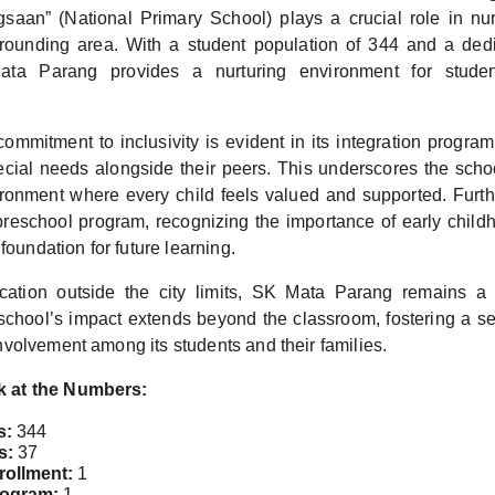
aan” (National Primary School) plays a crucial role in nu
rounding area. With a student population of 344 and a dedi
ata Parang provides a nurturing environment for studen
ommitment to inclusivity is evident in its integration progr
ecial needs alongside their peers. This underscores the schoo
ironment where every child feels valued and supported. Fur
preschool program, recognizing the importance of early child
foundation for future learning.
ocation outside the city limits, SK Mata Parang remains a 
chool’s impact extends beyond the classroom, fostering a s
volvement among its students and their families.
k at the Numbers:
s:
344
s:
37
rollment:
1
rogram:
1