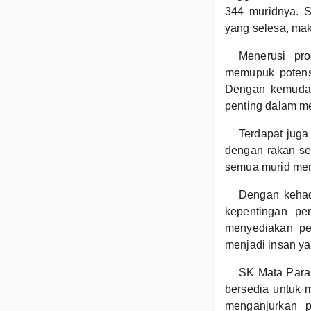
344 muridnya. 
yang selesa, ma
Menerusi pr
memupuk potensi
Dengan kemudah
penting dalam m
Terdapat juga
dengan rakan se
semua murid men
Dengan kehad
kepentingan pe
menyediakan pe
menjadi insan ya
SK Mata Paran
bersedia untuk m
menganjurkan pe