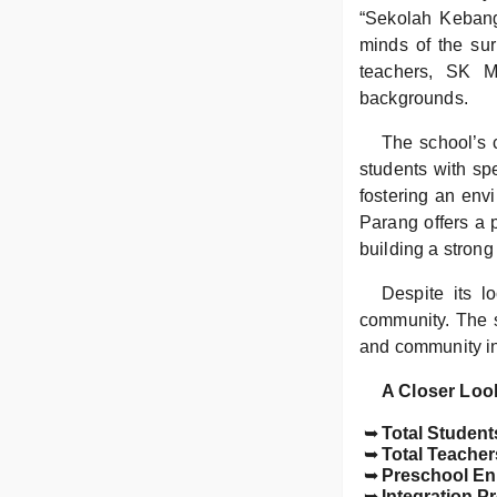
“Sekolah Kebangs
minds of the sur
teachers, SK M
backgrounds.
The school’s c
students with sp
fostering an env
Parang offers a 
building a strong 
Despite its l
community. The s
and community in
A Closer Loo
Total Student
Total Teacher
Preschool En
Integration P