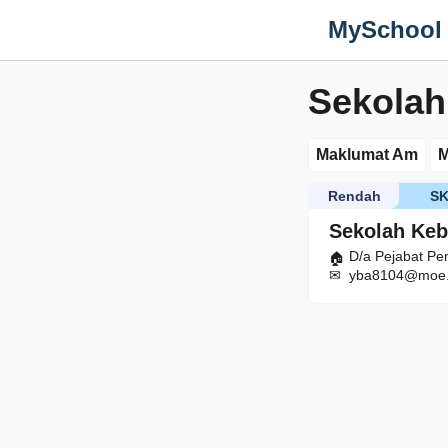
MySchool
Sekolah
Maklumat Am
M
Rendah
S
Sekolah Keb
D/a Pejabat P
yba8104@moe.