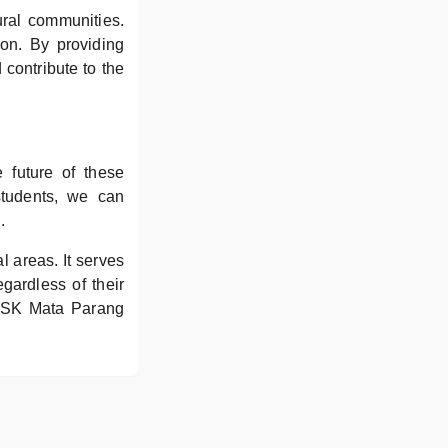
ural communities.
ion. By providing
contribute to the
 future of these
students, we can
.
l areas. It serves
gardless of their
ke SK Mata Parang