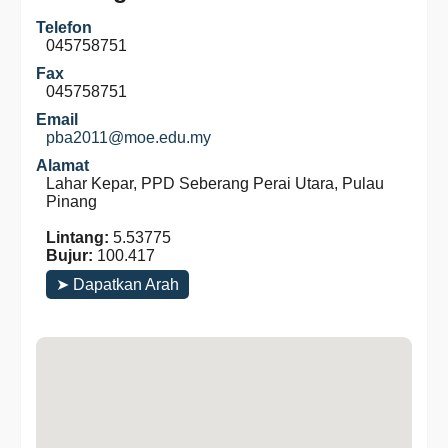
Telefon
045758751
Fax
045758751
Email
pba2011@moe.edu.my
Alamat
Lahar Kepar, PPD Seberang Perai Utara, Pulau
Pinang
Lintang:
5.53775
Bujur:
100.417
➤ Dapatkan Arah