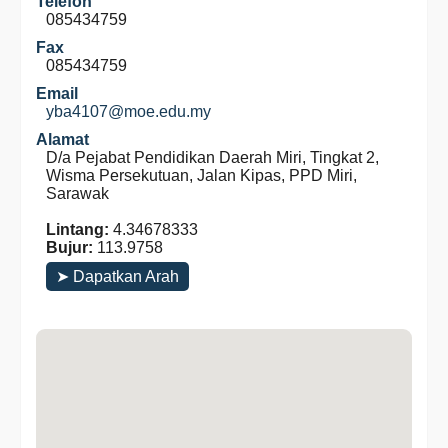
Telefon
085434759
Fax
085434759
Email
yba4107@moe.edu.my
Alamat
D/a Pejabat Pendidikan Daerah Miri, Tingkat 2,
Wisma Persekutuan, Jalan Kipas, PPD Miri,
Sarawak
Lintang:
4.34678333
Bujur:
113.9758
➤ Dapatkan Arah