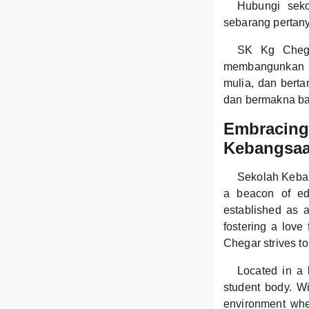
Hubungi seko
sebarang pertany
SK Kg Chega
membangunkan p
mulia, dan bert
dan bermakna ba
Embracing 
Kebangsaa
Sekolah Keban
a beacon of edu
established as 
fostering a love
Chegar strives to
Located in a 
student body. Wi
environment wher