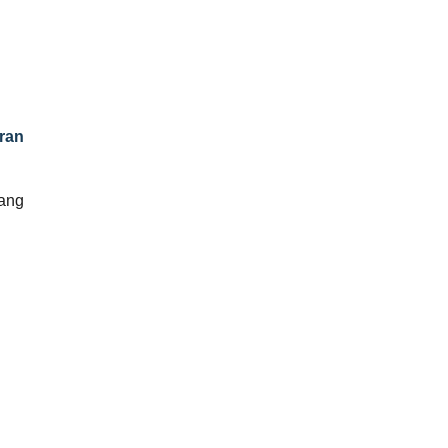
ran
iang