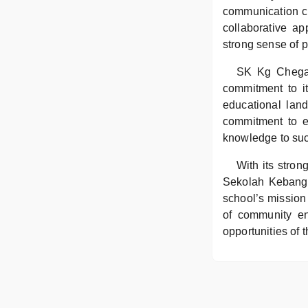
communication ch
collaborative a
strong sense of 
SK Kg Chegar’
commitment to i
educational lan
commitment to e
knowledge to suc
With its stron
Sekolah Kebangs
school’s mission 
of community en
opportunities of t