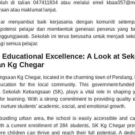
lah di talian 047411834 atau melalui emel kbaa057@m
aan atau maklumat lanjut.
r menyambut baik kerjasama dengan komuniti setemp
otensi pelajar dan membentuk generasi penerus yang ber
anggungjawab. Sekolah ini terus berusaha untuk menjadi sek
gi semua pelajar.
Educational Excellence: A Look at Sek
n Kg Chegar
gsaan Kg Chegar, located in the charming town of Pendang, 
cation for the local community. This government-funded
a Sekolah Kebangsaan (SK), plays a vital role in shaping
 for learning. With a strong commitment to providing quality
 nurture students’ academic, social, and emotional growth.
bustling urban area, the school is easily accessible and ca
th a current enrollment of 284 students, SK Kg Chegar pro
e children can thrive and reach their full potential. A ded