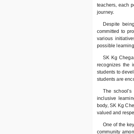
teachers, each p
journey.
Despite bein
committed to pro
various initiati
possible learnin
SK Kg Chegar’
recognizes the i
students to devel
students are enco
The school’s d
inclusive learni
body, SK Kg Cheg
valued and respe
One of the key
community among