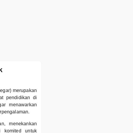
k
hegar) merupakan
t pendidikan di
gar menawarkan
berpengalaman.
an, menekankan
i komited untuk