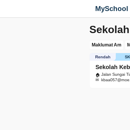
MySchool
Sekolah
Maklumat Am
M
Rendah
S
Sekolah Ke
Jalan Sungai T
kbaa057@moe.