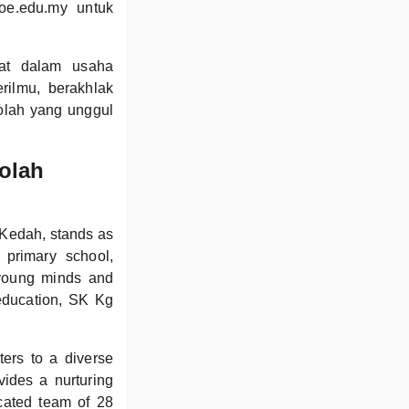
oe.edu.my untuk
at dalam usaha
ilmu, berakhlak
olah yang unggul
olah
Kedah, stands as
 primary school,
 young minds and
 education, SK Kg
ters to a diverse
vides a nurturing
icated team of 28