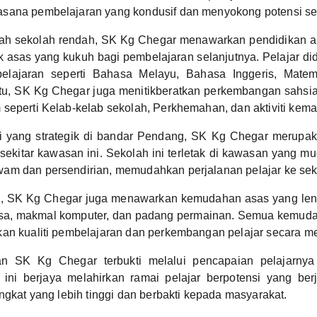
sana pembelajaran yang kondusif dan menyokong potensi seti
ah sekolah rendah, SK Kg Chegar menawarkan pendidikan a
 asas yang kukuh bagi pembelajaran selanjutnya. Pelajar d
elajaran seperti Bahasa Melayu, Bahasa Inggeris, Matem
itu, SK Kg Chegar juga menitikberatkan perkembangan sahsia
seperti Kelab-kelab sekolah, Perkhemahan, dan aktiviti kema
i yang strategik di bandar Pendang, SK Kg Chegar merupak
 sekitar kawasan ini. Sekolah ini terletak di kawasan yang m
am dan persendirian, memudahkan perjalanan pelajar ke sek
u, SK Kg Chegar juga menawarkan kemudahan asas yang lengk
esa, makmal komputer, dan padang permainan. Semua kemudah
kan kualiti pembelajaran dan perkembangan pelajar secara m
n SK Kg Chegar terbukti melalui pencapaian pelajarnya
 ini berjaya melahirkan ramai pelajar berpotensi yang ber
ingkat yang lebih tinggi dan berbakti kepada masyarakat.