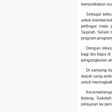
menyediakan sua
Sebagai sebu
untuk membentuk
pelbagai mata p
Sejarah. Selain 
program-program 
Dengan lokas
bagi ibu bapa di
pengangkutan aw
Di samping it
darjah yang sel
untuk meningkat
Kecemerlanga
bidang. Sekolah
pelajaran ke per