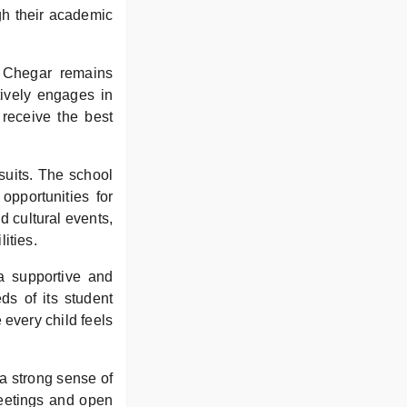
gh their academic
 Chegar remains
tively engages in
 receive the best
uits. The school
opportunities for
d cultural events,
ities.
 a supportive and
ds of its student
every child feels
 a strong sense of
eetings and open