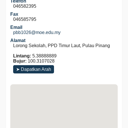
Telefon
046582395
Fax
046585795
Email
pbb1026@moe.edu.my
Alamat
Lorong Sekolah, PPD Timur Laut, Pulau Pinang
Lintang:
5.38888889
Bujur:
100.3107028
➤ Dapatkan Arah