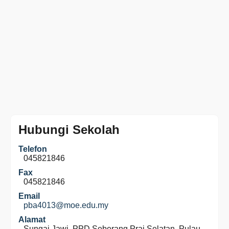
Hubungi Sekolah
Telefon
045821846
Fax
045821846
Email
pba4013@moe.edu.my
Alamat
Sungai Jawi, PPD Seberang Prai Selatan, Pulau