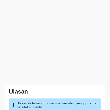
Ulasan
Ulasan di laman ini disampaikan oleh pengguna dan
bersifat subjektif.