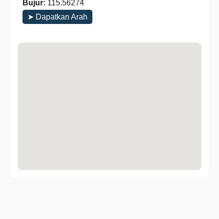
Bujur:
115.56274
➤ Dapatkan Arah