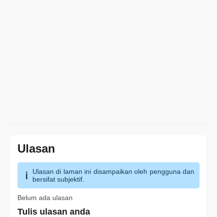
Ulasan
Ulasan di laman ini disampaikan oleh pengguna dan
bersifat subjektif.
Belum ada ulasan
Tulis ulasan anda