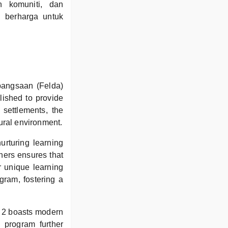
n komuniti, dan
 berharga untuk
bangsaan (Felda)
lished to provide
 settlements, the
ural environment.
urturing learning
hers ensures that
r unique learning
gram, fostering a
h 2 boasts modern
 program further