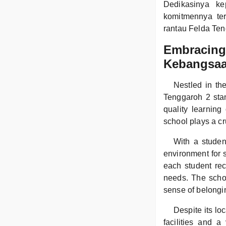
Dedikasinya ke
komitmennya te
rantau Felda Te
Embracing 
Kebangsaa
Nestled in th
Tenggaroh 2 stan
quality learning
school plays a cr
With a studen
environment for 
each student rec
needs. The schoo
sense of belongi
Despite its l
facilities and 