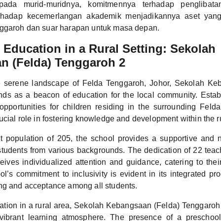
pada murid-muridnya, komitmennya terhadap penglibata
rhadap kecemerlangan akademik menjadikannya aset yang
nggaroh dan suar harapan untuk masa depan.
Education in a Rural Setting: Sekolah
n (Felda) Tenggaroh 2
e serene landscape of Felda Tenggaroh, Johor, Sekolah Ke
ds as a beacon of education for the local community. Estab
 opportunities for children residing in the surrounding Felda
ucial role in fostering knowledge and development within the r
t population of 205, the school provides a supportive and n
students from various backgrounds. The dedication of 22 teac
eives individualized attention and guidance, catering to thei
l’s commitment to inclusivity is evident in its integrated pro
ng and acceptance among all students.
ocation in a rural area, Sekolah Kebangsaan (Felda) Tenggaro
a vibrant learning atmosphere. The presence of a preschool