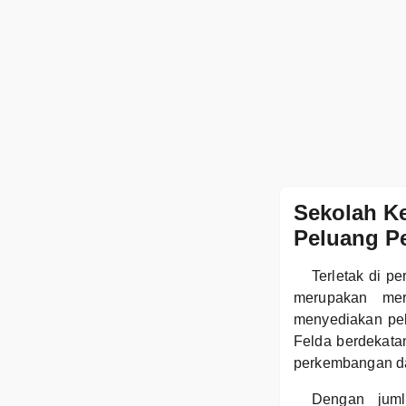
Sekolah K
Peluang P
Terletak di p
merupakan mer
menyediakan pel
Felda berdekata
perkembangan da
Dengan juml