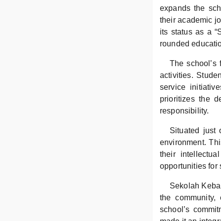
expands the scho
their academic jo
its status as a 
rounded educati
The school’s f
activities. Stud
service initiati
prioritizes the d
responsibility.
Situated just 
environment. Thi
their intellectu
opportunities for
Sekolah Kebang
the community, 
school’s commit