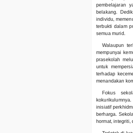
pembelajaran y
belakang. Dedi
individu, memenu
terbukti dalam 
semua murid.
Walaupun ter
mempunyai kemu
prasekolah mel
untuk mempersi
terhadap keceme
menandakan komi
Fokus sekol
kokurikulumnya.
inisiatif perkh
berharga. Sekol
hormat, integriti