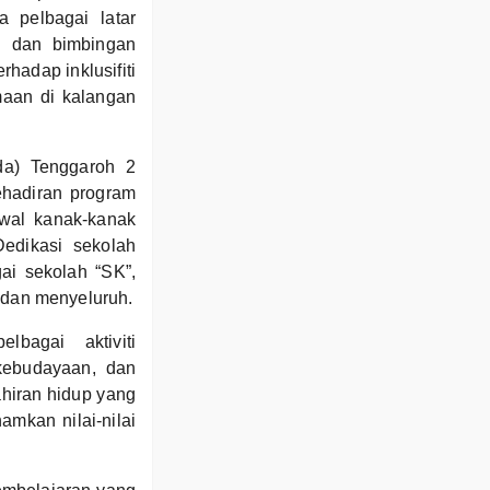
 pelbagai latar
n dan bimbingan
hadap inklusifiti
maan di kalangan
da) Tenggaroh 2
hadiran program
wal kanak-kanak
edikasi sekolah
ai sekolah “SK”,
dan menyeluruh.
bagai aktiviti
 kebudayaan, dan
hiran hidup yang
mkan nilai-nilai