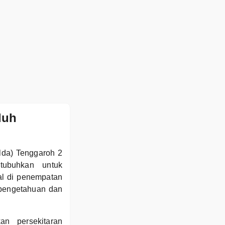
luh
lda) Tenggaroh 2
tubuhkan untuk
al di penempatan
 pengetahuan dan
n persekitaran