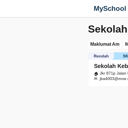
MySchool
Sekolah
Maklumat Am
M
Rendah
S
Sekolah Keb
Jkr 871p Jalan
jba4003@moe.