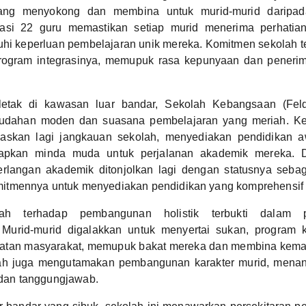
ang menyokong dan membina untuk murid-murid daripada
kasi 22 guru memastikan setiap murid menerima perhatia
hi keperluan pembelajaran unik mereka. Komitmen sekolah ter
program integrasinya, memupuk rasa kepunyaan dan peneri
letak di kawasan luar bandar, Sekolah Kebangsaan (Fel
dahan moden dan suasana pembelajaran yang meriah. Ke
uaskan lagi jangkauan sekolah, menyediakan pendidikan a
apkan minda muda untuk perjalanan akademik mereka. D
rlangan akademik ditonjolkan lagi dengan statusnya sebag
tmennya untuk menyediakan pendidikan yang komprehensif 
ah terhadap pembangunan holistik terbukti dalam pel
 Murid-murid digalakkan untuk menyertai sukan, program
idmatan masyarakat, memupuk bakat mereka dan membina kema
ah juga mengutamakan pembangunan karakter murid, menana
, dan tanggungjawab.