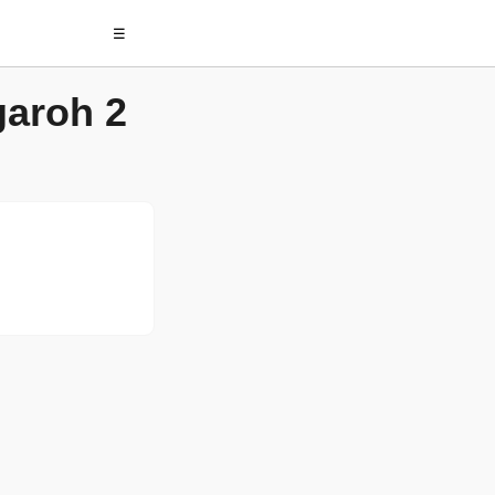
☰
garoh 2