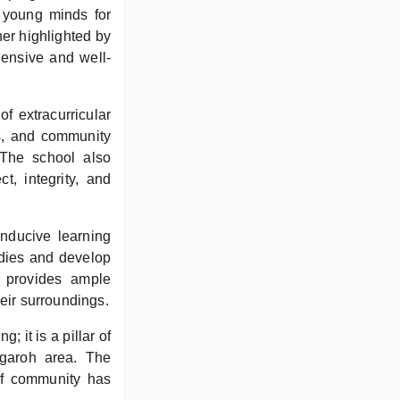
e young minds for
her highlighted by
hensive and well-
of extracurricular
ms, and community
. The school also
ct, integrity, and
onducive learning
udies and develop
so provides ample
heir surroundings.
 it is a pillar of
ggaroh area. The
of community has