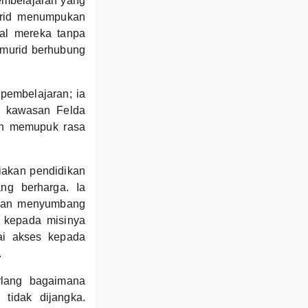
pembelajaran yang
urid menumpukan
al mereka tanpa
-murid berhubung
pembelajaran; ia
n kawasan Felda
an memupuk rasa
iakan pendidikan
ang berharga. Ia
 dan menyumbang
h kepada misinya
ai akses kepada
.
rlang bagaimana
tidak dijangka.