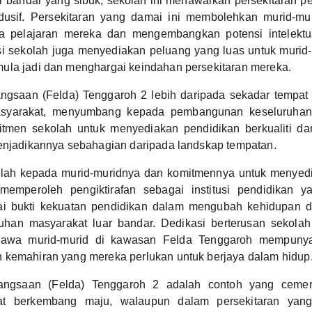
uar bandar yang sibuk, sekolah ini menawarkan persekitaran 
dusif. Persekitaran yang damai ini membolehkan murid-m
da pelajaran mereka dan mengembangkan potensi intelektu
i sekolah juga menyediakan peluang yang luas untuk murid
ula jadi dan menghargai keindahan persekitaran mereka.
gsaan (Felda) Tenggaroh 2 lebih daripada sekadar tempat 
asyarakat, menyumbang kepada pembangunan keseluruha
itmen sekolah untuk menyediakan pendidikan berkualiti d
menjadikannya sebahagian daripada landskap tempatan.
olah kepada murid-muridnya dan komitmennya untuk menyed
h memperoleh pengiktirafan sebagai institusi pendidikan y
gai bukti kekuatan pendidikan dalam mengubah kehidupan
han masyarakat luar bandar. Dedikasi berterusan sekola
awa murid-murid di kawasan Felda Tenggaroh mempuny
 kemahiran yang mereka perlukan untuk berjaya dalam hidup
angsaan (Felda) Tenggaroh 2 adalah contoh yang ceme
at berkembang maju, walaupun dalam persekitaran yang 