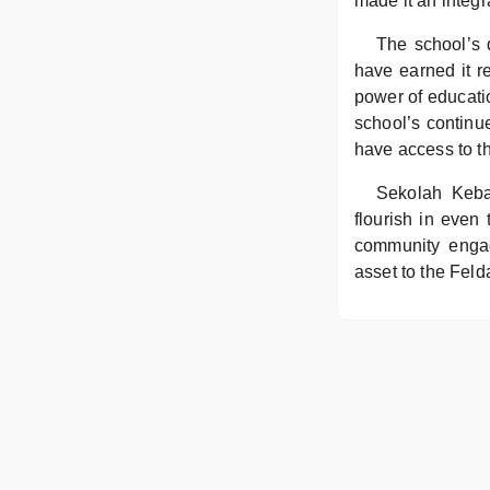
made it an integr
The school’s d
have earned it re
power of educatio
school’s continu
have access to th
Sekolah Keba
flourish in even 
community engag
asset to the Feld