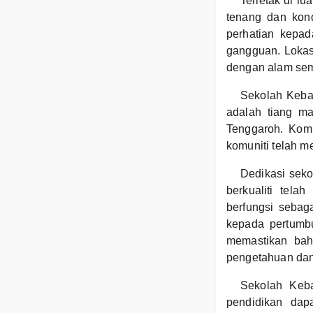
Terletak di l
tenang dan kon
perhatian kepa
gangguan. Lokas
dengan alam sem
Sekolah Keban
adalah tiang m
Tenggaroh. Kom
komuniti telah 
Dedikasi sek
berkualiti tela
berfungsi seba
kepada pertumbu
memastikan bah
pengetahuan dan
Sekolah Keb
pendidikan dap