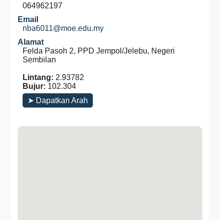
064962197
Email
nba6011@moe.edu.my
Alamat
Felda Pasoh 2, PPD Jempol/Jelebu, Negeri
Sembilan
Lintang:
2.93782
Bujur:
102.304
➤ Dapatkan Arah