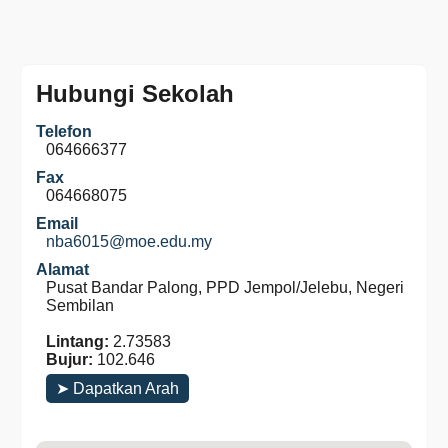
Hubungi Sekolah
Telefon
064666377
Fax
064668075
Email
nba6015@moe.edu.my
Alamat
Pusat Bandar Palong, PPD Jempol/Jelebu, Negeri
Sembilan
Lintang:
2.73583
Bujur:
102.646
➤ Dapatkan Arah