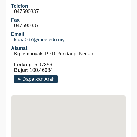
Telefon
047590337
Fax
047590337
Email
kbaa067@moe.edu.my
Alamat
Kg.tempoyak, PPD Pendang, Kedah
Lintang:
5.97356
Bujur:
100.46034
➤ Dapatkan Arah