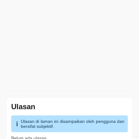
Ulasan
Ulasan di laman ini disampaikan oleh pengguna dan
bersifat subjektif.
Belum ada ulasan