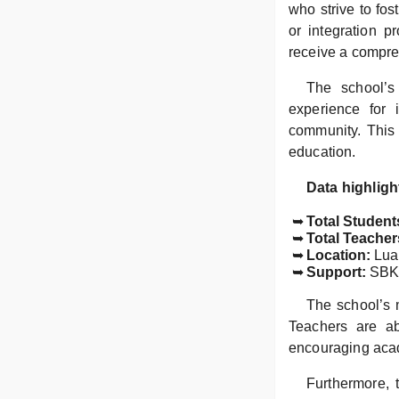
who strive to fos
or integration p
receive a compre
The school’s
experience for i
community. This 
education.
Data highligh
Total Student
Total Teacher
Location:
Luar
Support:
SBK 
The school’s m
Teachers are ab
encouraging aca
Furthermore, t