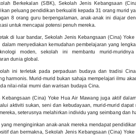
kolah Berkekalan (SBK), Sekolah Jenis Kebangsaan (Cin
n peluang pendidikan berkualiti kepada 31 orang murid yang
gan 8 orang guru berpengalaman, anak-anak ini diajar de
kasi untuk mencapai potensi penuh mereka.
etak di luar bandar, Sekolah Jenis Kebangsaan (Cina) Yok
an dalam menyediakan kemudahan pembelajaran yang lengk
eknologi moden, sekolah ini membantu murid-muridnya
ran dunia global.
olah ini terletak pada perpaduan budaya dan tradisi Ci
g harmonis. Murid-murid bukan sahaja mempelajari ilmu akad
a nilai-nilai murni dan warisan budaya Cina.
 Kebangsaan (Cina) Yoke Hua Air Mawang juga aktif dalam p
lalui aktiviti sukan, seni dan kebudayaan, murid-murid dap
mereka, seterusnya melahirkan individu yang seimbang dan h
 yang menginginkan anak-anak mereka mendapat pendidikan 
sitif dan bermakna, Sekolah Jenis Kebangsaan (Cina) Yok