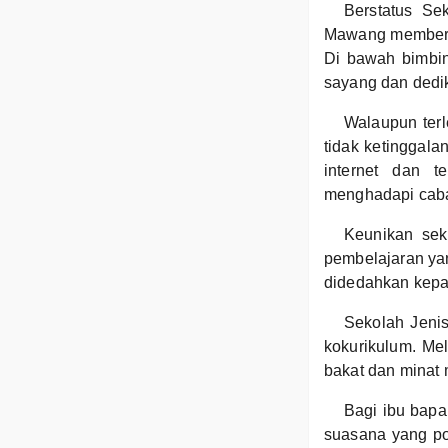
Berstatus Se
Mawang memberika
Di bawah bimbin
sayang dan dedi
Walaupun terl
tidak ketinggal
internet dan t
menghadapi caba
Keunikan sek
pembelajaran yan
didedahkan kepad
Sekolah Jenis
kokurikulum. Me
bakat dan minat 
Bagi ibu bapa
suasana yang po