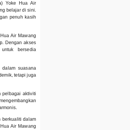
a) Yoke Hua Air
 belajar di sini.
ngan penuh kasih
e Hua Air Mawang
ap. Dengan akses
 untuk bersedia
na dalam suasana
emik, tetapi juga
elbagai aktiviti
at mengembangkan
armonis.
berkualiti dalam
e Hua Air Mawang