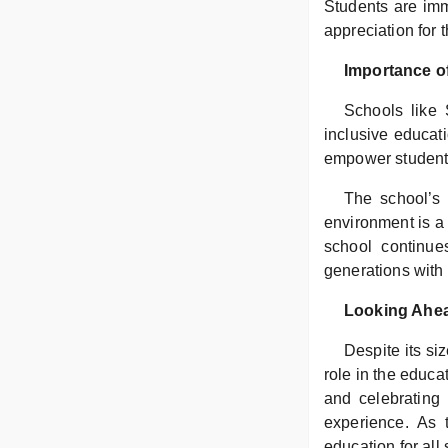
Students are imm
appreciation for t
Importance of
Schools like
inclusive educat
empower students 
The school’s 
environment is a
school continues
generations with
Looking Ahe
Despite its s
role in the educa
and celebrating 
experience. As 
education for all