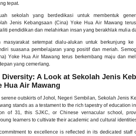
ng tepat.
uah sekolah yang berdedikasi untuk membentuk gene
olah Jenis Kebangsaan (Cina) Yoke Hua Air Mawang terus
liti pendidikan dan melahirkan insan yang berakhlak mulia d
 masyarakat setempat dialu-alukan untuk berkunjung ke 
diri suasana pembelajaran yang positif dan meriah. Semo
na) Yoke Hua Air Mawang terus berkembang maju dan mela
depan yang cemerlang.
Diversity: A Look at Sekolah Jenis K
ke Hua Air Mawang
e serene outskirts of Johol, Negeri Sembilan, Sekolah Jenis 
ang stands as a testament to the rich tapestry of education in
ion of 31, this SJKC, or Chinese vernacular school, prov
oung learners to cultivate their academic and cultural identitie
ommitment to excellence is reflected in its dedicated staff o