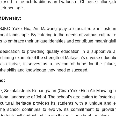
ersed in the rich traditions and values of Chinese culture, 
heir heritage.
 Diversity:
 SJKC Yoke Hua Air Mawang play a crucial role in fosteri
ional landscape. By catering to the needs of various cultural 
to embrace their unique identities and contribute meaningfully
dedication to providing quality education in a supportive an
 shining example of the strength of Malaysia’s diverse educati
 to thrive, it serves as a beacon of hope for the future,
 the skills and knowledge they need to succeed.
ad:
ize, Sekolah Jenis Kebangsaan (Cina) Yoke Hua Air Mawang p
tional landscape of Johol. The school’s dedication to fostering 
cultural heritage provides its students with a unique and e
the school continues to evolve, its commitment to providin
 students will undoubtedly pave the way for a brighter future.