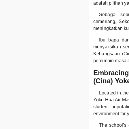
adalah pilihan ya
Sebagai seb
cemerlang, Sek
meningkatkan kua
Ibu bapa dan
menyaksikan sen
Kebangsaan (Ci
pemimpin masa 
Embracing 
(Cina) Yo
Located in th
Yoke Hua Air Maw
student populat
environment for y
The school’s c