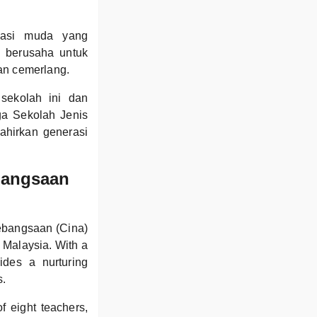
rasi muda yang
 berusaha untuk
an cemerlang.
sekolah ini dan
ga Sekolah Jenis
hirkan generasi
ebangsaan
Kebangsaan (Cina)
 Malaysia. With a
ides a nurturing
s.
f eight teachers,