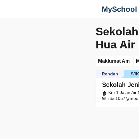
MySchool
Sekolah
Hua Air
Maklumat Am
M
Rendah
SJ
Sekolah Jen
Km 1 Jalan Air
nbc1057@moe.