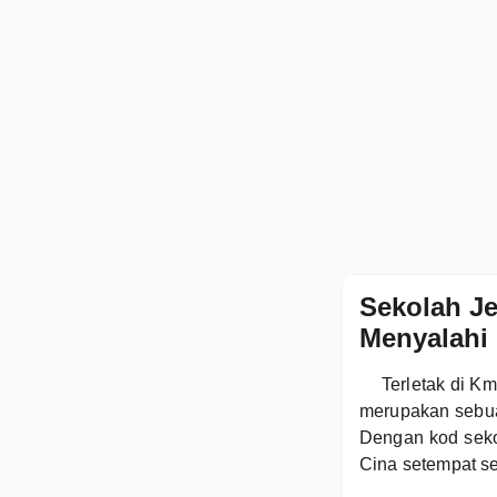
Sekolah J
Menyalahi 
Terletak di K
merupakan sebua
Dengan kod seko
Cina setempat s