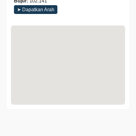
Bujur:
102.141
➤ Dapatkan Arah