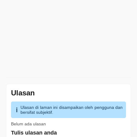
Ulasan
Ulasan di laman ini disampaikan oleh pengguna dan
bersifat subjektif.
Belum ada ulasan
Tulis ulasan anda