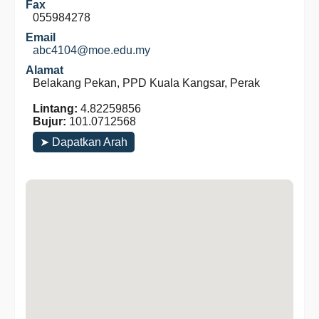
Fax
055984278
Email
abc4104@moe.edu.my
Alamat
Belakang Pekan, PPD Kuala Kangsar, Perak
Lintang:
4.82259856
Bujur:
101.0712568
➤ Dapatkan Arah