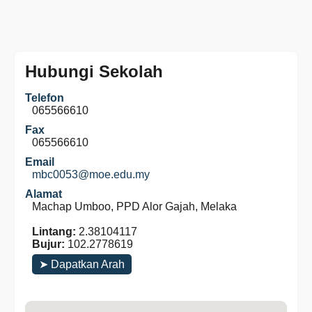
Hubungi Sekolah
Telefon
065566610
Fax
065566610
Email
mbc0053@moe.edu.my
Alamat
Machap Umboo, PPD Alor Gajah, Melaka
Lintang:
2.38104117
Bujur:
102.2778619
➤ Dapatkan Arah