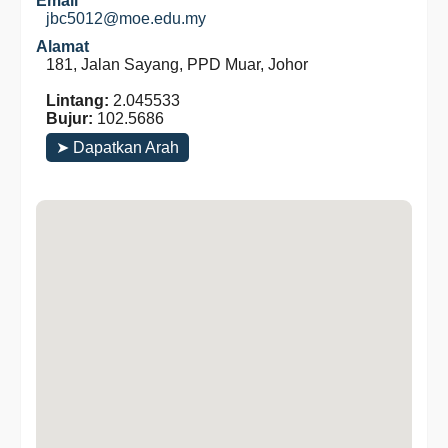
Email
jbc5012@moe.edu.my
Alamat
181, Jalan Sayang, PPD Muar, Johor
Lintang:
2.045533
Bujur:
102.5686
➤ Dapatkan Arah