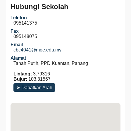
Hubungi Sekolah
Telefon
095141375
Fax
095148075
Email
cbc4041@moe.edu.my
Alamat
Tanah Putih, PPD Kuantan, Pahang
Lintang:
3.79316
Bujur:
103.31567
➤ Dapatkan Arah