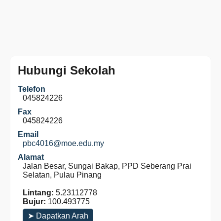
Hubungi Sekolah
Telefon
045824226
Fax
045824226
Email
pbc4016@moe.edu.my
Alamat
Jalan Besar, Sungai Bakap, PPD Seberang Prai
Selatan, Pulau Pinang
Lintang:
5.23112778
Bujur:
100.493775
➤ Dapatkan Arah