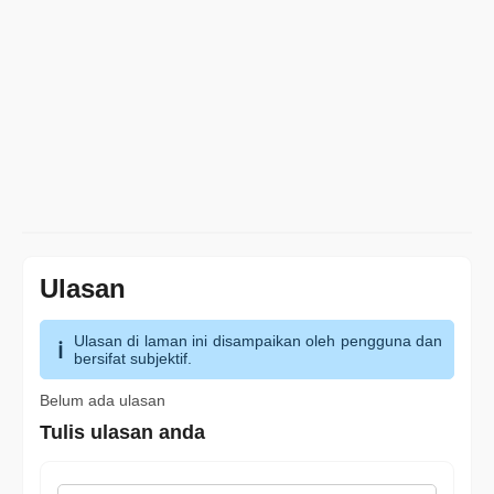
Ulasan
Ulasan di laman ini disampaikan oleh pengguna dan
bersifat subjektif.
Belum ada ulasan
Tulis ulasan anda