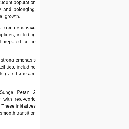
tudent population
y and belonging,
al growth.
its comprehensive
plines, including
l-prepared for the
 strong emphasis
ilities, including
 to gain hands-on
 Sungai Petani 2
 with real-world
 These initiatives
smooth transition