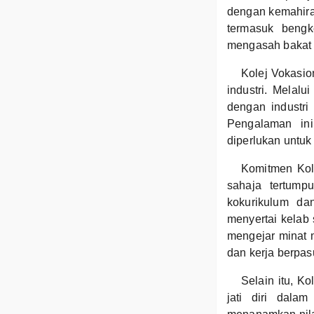
dengan kemahiran
termasuk bengk
mengasah bakat
Kolej Vokasi
industri. Melalu
dengan industri
Pengalaman in
diperlukan untuk
Komitmen Kol
sahaja tertump
kokurikulum da
menyertai kelab 
mengejar minat 
dan kerja berpas
Selain itu, K
jati diri dala