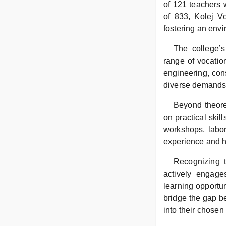
of 121 teachers 
of 833, Kolej V
fostering an env
The college’s
range of vocatio
engineering, cons
diverse demands
Beyond theore
on practical skil
workshops, labor
experience and ho
Recognizing t
actively engage
learning opportun
bridge the gap b
into their chosen