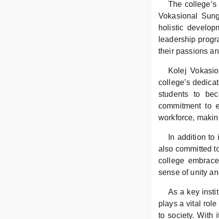
The college’s
Vokasional Sunga
holistic develop
leadership progr
their passions an
Kolej Vokasio
college’s dedicat
students to bec
commitment to e
workforce, making
In addition to
also committed to
college embraces
sense of unity a
As a key insti
plays a vital rol
to society. With