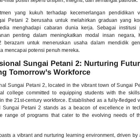
ilai positif seperti disiplin, integriti, dan semangat patriotik.
men yang kukuh terhadap kecemerlangan pendidikan vo
gai Petani 2 berusaha untuk melahirkan graduan yang ko
edia menghadapi cabaran dunia kerja. Sebagai institusi
nan penting dalam meningkatkan modal insan negara, K
2 berazam untuk meneruskan usaha dalam mendidik ge
 mencapai potensi penuh mereka.
sional Sungai Petani 2: Nurturing Futur
ng Tomorrow’s Workforce
al Sungai Petani 2, located in the vibrant town of Sungai Pe
nal college committed to equipping students with the skil
in the 21st-century workforce. Established as a fully-fledged 
l Sungai Petani 2 stands as a beacon of excellence in tech
se range of programs that cater to the evolving needs of 
asts a vibrant and nurturing learning environment, driven by