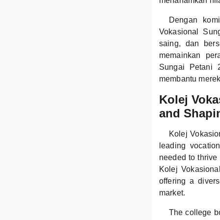
menanamkan nilai-n
Dengan komit
Vokasional Sun
saing, dan bers
memainkan pera
Sungai Petani 
membantu mereka
Kolej Voka
and Shapi
Kolej Vokasion
leading vocatio
needed to thrive 
Kolej Vokasiona
offering a diver
market.
The college bo