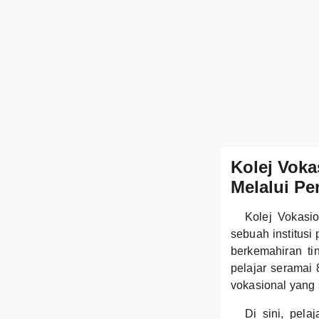
Kolej Vok
Melalui Pe
Kolej Vokasi
sebuah institusi
berkemahiran t
pelajar seramai
vokasional yang 
Di sini, pela