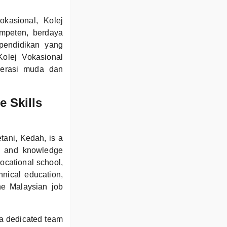
kasional, Kolej
mpeten, berdaya
 pendidikan yang
olej Vokasional
nerasi muda dan
e Skills
tani, Kedah, is a
ls and knowledge
vocational school,
nical education,
the Malaysian job
 a dedicated team