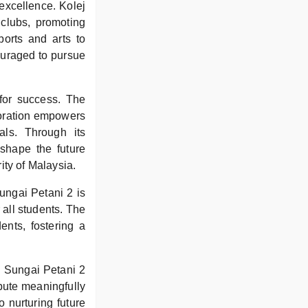
excellence. Kolej
 clubs, promoting
ports and arts to
ouraged to pursue
 for success. The
aboration empowers
als. Through its
shape the future
ity of Malaysia.
Sungai Petani 2 is
 all students. The
ents, fostering a
l Sungai Petani 2
ibute meaningfully
 nurturing future