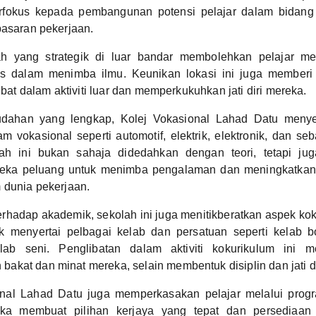
erfokus kepada pembangunan potensi pelajar dalam bidang
pasaran pekerjaan.
ah yang strategik di luar bandar membolehkan pelajar m
us dalam menimba ilmu. Keunikan lokasi ini juga memberi
libat dalam aktiviti luar dan memperkukuhkan jati diri mereka.
ahan yang lengkap, Kolej Vokasional Lahad Datu menye
am vokasional seperti automotif, elektrik, elektronik, dan seb
lah ini bukan sahaja didedahkan dengan teori, tetapi jug
eka peluang untuk menimba pengalaman dan meningkatkan
 dunia pekerjaan.
erhadap akademik, sekolah ini juga menitikberatkan aspek kok
k menyertai pelbagai kelab dan persatuan seperti kelab b
elab seni. Penglibatan dalam aktiviti kokurikulum ini m
kat dan minat mereka, selain membentuk disiplin dan jati di
onal Lahad Datu juga memperkasakan pelajar melalui prog
a membuat pilihan kerjaya yang tepat dan persediaa