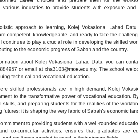
nformed career choices and prepare them for the workfo
h various industries to provide students with exposure and p
olistic approach to learning, Kolej Vokasional Lahad Dat
are competent, knowledgeable, and ready to face the challeng
 continues to play a crucial role in developing the skilled w
ibuting to the economic progress of Sabah and the country.
nformation about Kolej Vokasional Lahad Datu, you can conta
9884957 or email at xha3103@moe.edu.my. The school welco
suing technical and vocational education.
ere skilled professionals are in high demand, Kolej Vokas
ament to the transformative power of vocational education. By 
l skills, and preparing students for the realities of the workforc
ing futures; it is shaping the very fabric of Sabah’s economic la
commitment to providing students with a well-rounded educat
nd co-curricular activities, ensures that graduates are e