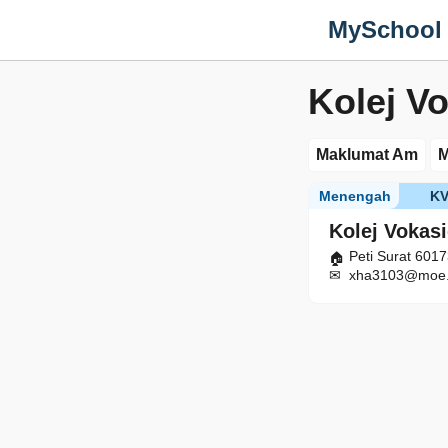
MySchool
Kolej V
Maklumat Am
M
Menengah
K
Kolej Vokas
Peti Surat 601
xha3103@moe.