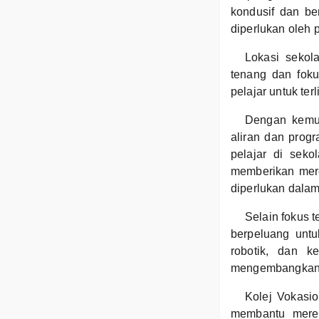
kondusif dan b
diperlukan oleh 
Lokasi sekol
tenang dan fok
pelajar untuk ter
Dengan kemud
aliran dan progr
pelajar di seko
memberikan mer
diperlukan dalam
Selain fokus t
berpeluang untu
robotik, dan k
mengembangkan ba
Kolej Vokasi
membantu merek