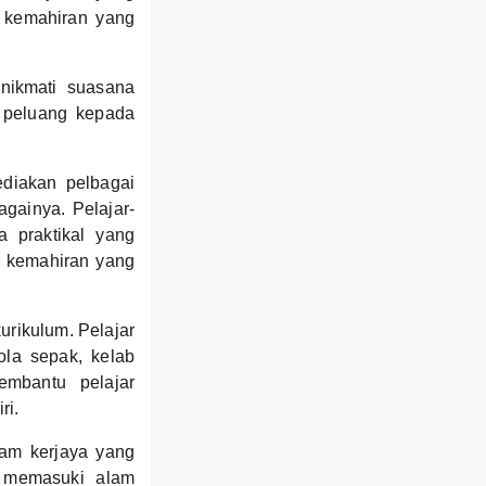
 kemahiran yang
enikmati suasana
 peluang kepada
diakan pelbagai
againya. Pelajar-
a praktikal yang
 kemahiran yang
urikulum. Pelajar
ola sepak, kelab
embantu pelajar
ri.
ram kerjaya yang
n memasuki alam