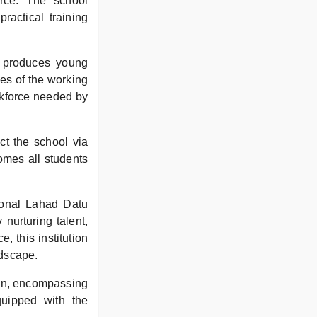
rce. The school
ractical training
u produces young
es of the working
orkforce needed by
ct the school via
mes all students
ional Lahad Datu
nurturing talent,
e, this institution
ndscape.
ion, encompassing
quipped with the