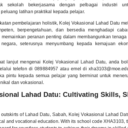
hak sekolah bekerjasama dengan pelbagai industri un
eluang latihan praktikal kepada pelajar.
katan pembelajaran holistik, Kolej Vokasional Lahad Datu me
eten, berpengetahuan, dan bersedia menghadapi cabar
us memainkan peranan penting dalam membangunkan tenaga 
h negara, seterusnya menyumbang kepada kemajuan ek
at lanjut mengenai Kolej Vokasional Lahad Datu, anda b
elalui telefon di 089884957 atau emel di xha3103@moe.edu
a pintu kepada semua pelajar yang berminat untuk mener
nikal dan vokasional.
sional Lahad Datu: Cultivating Skills, 
 outskirts of Lahad Datu, Sabah, Kolej Vokasional Lahad Datu
al and vocational education. With its school code XHA3103, th