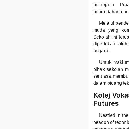
pekerjaan. Pi
pendedahan dan p
Melalui pende
muda yang komp
Sekolah ini ter
diperlukan ole
negara.
Untuk maklum
pihak sekolah m
sentiasa membuk
dalam bidang tek
Kolej Voka
Futures
Nestled in the
beacon of technic