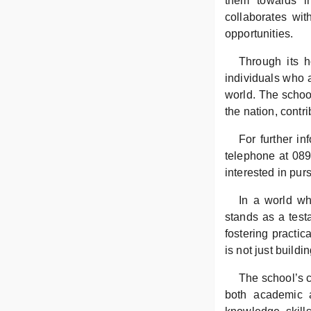
them towards i
collaborates wit
opportunities.
Through its h
individuals who 
world. The school
the nation, contr
For further i
telephone at 08
interested in pur
In a world wh
stands as a test
fostering practica
is not just build
The school’s 
both academic a