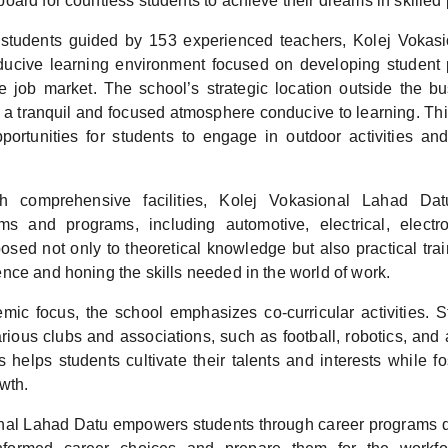
ard for countless students to achieve their dreams in skilled 
students guided by 153 experienced teachers, Kolej Vokas
nducive learning environment focused on developing student po
job market. The school’s strategic location outside the bus
y a tranquil and focused atmosphere conducive to learning. Thi
portunities for students to engage in outdoor activities and
h comprehensive facilities, Kolej Vokasional Lahad Dat
ams and programs, including automotive, electrical, electr
osed not only to theoretical knowledge but also practical trai
nce and honing the skills needed in the world of work.
ic focus, the school emphasizes co-curricular activities. 
rious clubs and associations, such as football, robotics, and a
es helps students cultivate their talents and interests while fo
wth.
nal Lahad Datu empowers students through career programs d