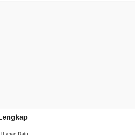
Lengkap
al Lahad Datu