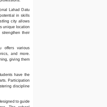
professions.
ional Lahad Datu
tential in skills
tling city allows
s unique location
 strengthen their
u offers various
onics, and more.
ning, giving them
Students have the
rts. Participation
stering discipline
esigned to guide