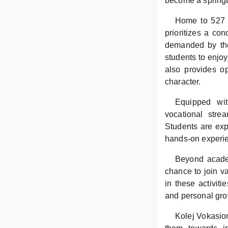
become a springbo
Home to 527 
prioritizes a co
demanded by the 
students to enjo
also provides op
character.
Equipped wit
vocational stre
Students are exp
hands-on experie
Beyond academ
chance to join va
in these activiti
and personal gro
Kolej Vokasio