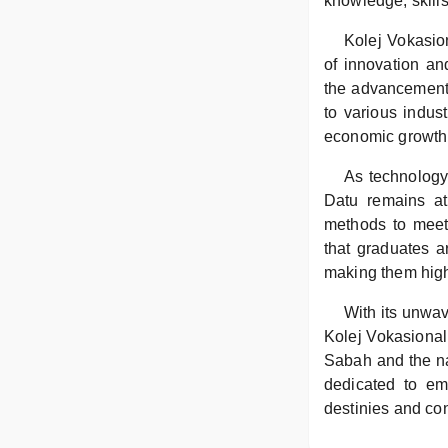
knowledge, skills
Kolej Vokasion
of innovation an
the advancement 
to various indus
economic growth
As technology 
Datu remains at 
methods to meet
that graduates a
making them high
With its unwav
Kolej Vokasional
Sabah and the nat
dedicated to em
destinies and con