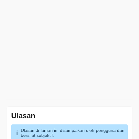
Ulasan
Ulasan di laman ini disampaikan oleh pengguna dan
bersifat subjektif.