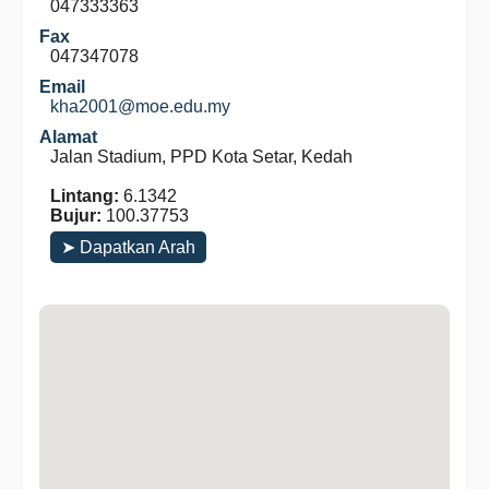
047333363
Fax
047347078
Email
kha2001@moe.edu.my
Alamat
Jalan Stadium, PPD Kota Setar, Kedah
Lintang:
6.1342
Bujur:
100.37753
➤ Dapatkan Arah