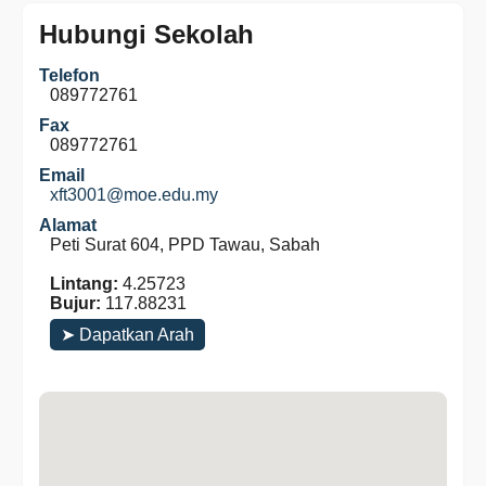
Hubungi Sekolah
Telefon
089772761
Fax
089772761
Email
xft3001@moe.edu.my
Alamat
Peti Surat 604, PPD Tawau, Sabah
Lintang:
4.25723
Bujur:
117.88231
➤ Dapatkan Arah