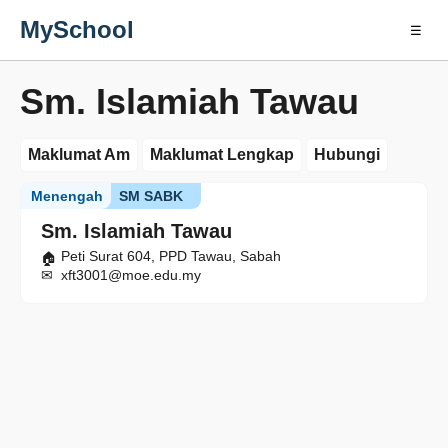
MySchool
☰
Sm. Islamiah Tawau
Maklumat Am
Maklumat Lengkap
Hubungi
Menengah
SM SABK
Sm. Islamiah Tawau
Peti Surat 604, PPD Tawau, Sabah
xft3001@moe.edu.my