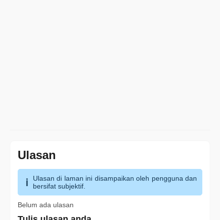
Ulasan
Ulasan di laman ini disampaikan oleh pengguna dan
bersifat subjektif.
Belum ada ulasan
Tulis ulasan anda