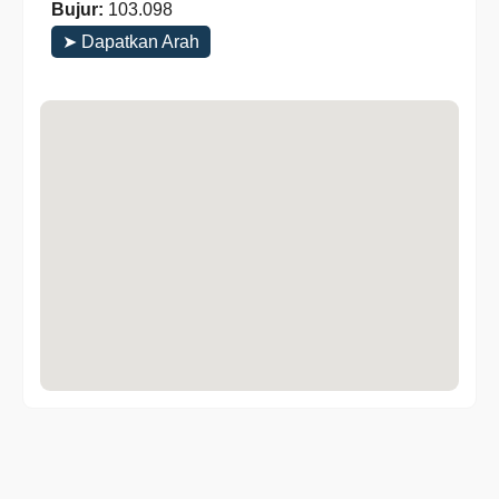
Bujur:
103.098
➤ Dapatkan Arah