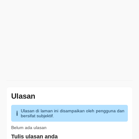
Ulasan
Ulasan di laman ini disampaikan oleh pengguna dan
bersifat subjektif.
Belum ada ulasan
Tulis ulasan anda