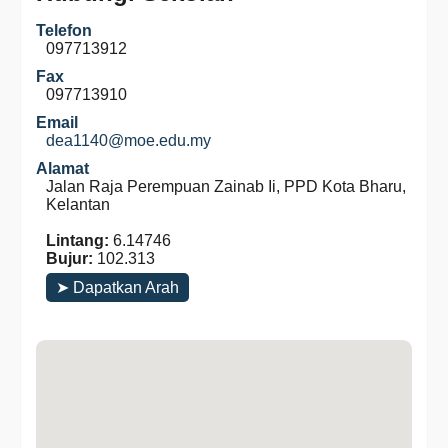
Telefon
097713912
Fax
097713910
Email
dea1140@moe.edu.my
Alamat
Jalan Raja Perempuan Zainab Ii, PPD Kota Bharu,
Kelantan
Lintang:
6.14746
Bujur:
102.313
➤ Dapatkan Arah