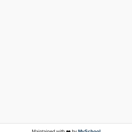
Maintained with ❤️ by
MySchool