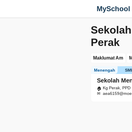
MySchool
Sekola
Perak
Maklumat Am
M
Menengah
SM
Sekolah Me
Kg Perak, PPD 
aea6159@moe