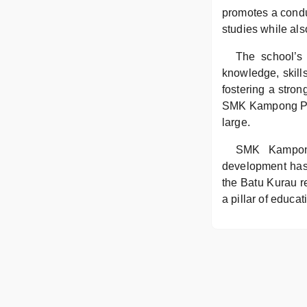
promotes a condu
studies while als
The school’s 
knowledge, skills
fostering a stro
SMK Kampong Pera
large.
SMK Kampong
development has 
the Batu Kurau r
a pillar of educa