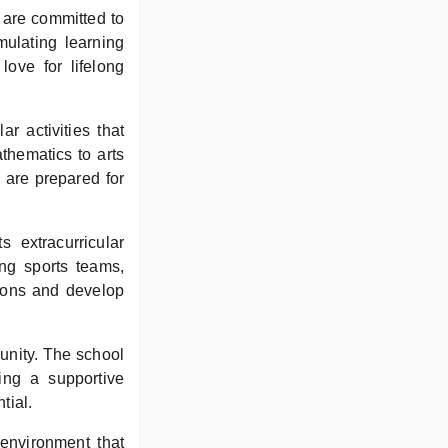
 are committed to
mulating learning
love for lifelong
r activities that
athematics to arts
 are prepared for
s extracurricular
ing sports teams,
sions and develop
unity. The school
ing a supportive
tial.
 environment that