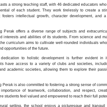
sts a strong teaching staff, with 46 dedicated educators who
tential of each student. They work tirelessly to create a sti
 fosters intellectual growth, character development, and a 
erak offers a diverse range of subjects and extracurricula
ed interests and abilities of its students. From science and m
the curriculum aims to cultivate well-rounded individuals who
d opportunities of the future.
dedication to holistic development is further evident in it
nts have access to a variety of clubs and societies, includ
 and academic societies, allowing them to explore their pas
erak is also committed to fostering a strong sense of comm
importance of teamwork, collaboration, and respect, creat
 students feel valued and empowered to reach their full poten
rural setting, the school enjoys a picturesque and tranquil