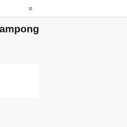
☰
Kampong