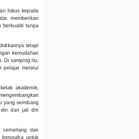
an fokus kepada
ndar, memberikan
berkualiti tanpa
idikannya tetapi
dengan kemudahan
 Di samping itu,
pelajar melalui
b-kelab akademik,
uk mengembangkan
jar yang seimbang
ri dan jati diri
g cemerlang dan
a berusaha untuk