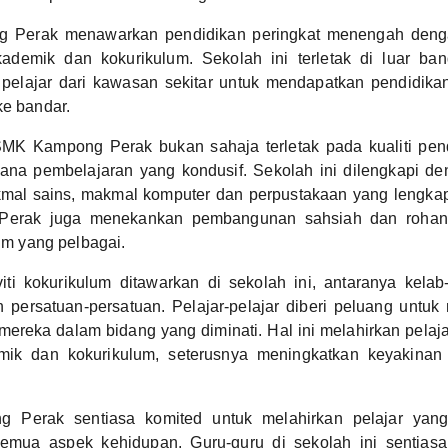
Perak menawarkan pendidikan peringkat menengah deng
ademik dan kokurikulum. Sekolah ini terletak di luar ba
pelajar dari kawasan sekitar untuk mendapatkan pendidikan 
ke bandar.
MK Kampong Perak bukan sahaja terletak pada kualiti pend
ana pembelajaran yang kondusif. Sekolah ini dilengkapi 
kmal sains, makmal komputer dan perpustakaan yang lengkap.
rak juga menekankan pembangunan sahsiah dan rohani 
lum yang pelbagai.
viti kokurikulum ditawarkan di sekolah ini, antaranya kela
n persatuan-persatuan. Pelajar-pelajar diberi peluang unt
mereka dalam bidang yang diminati. Hal ini melahirkan pela
mik dan kokurikulum, seterusnya meningkatkan keyakinan di
Perak sentiasa komited untuk melahirkan pelajar yan
emua aspek kehidupan. Guru-guru di sekolah ini sentias