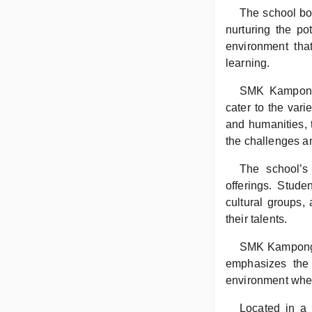
The school boa
nurturing the po
environment that
learning.
SMK Kampong P
cater to the vari
and humanities, 
the challenges an
The school’s 
offerings. Stude
cultural groups,
their talents.
SMK Kampong P
emphasizes the 
environment where
Located in a 