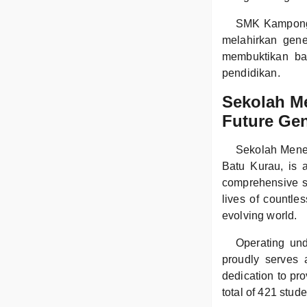
SMK Kampong 
melahirkan gene
membuktikan ba
pendidikan.
Sekolah M
Future Gen
Sekolah Menen
Batu Kurau, is 
comprehensive s
lives of countle
evolving world.
Operating un
proudly serves 
dedication to pro
total of 421 stud