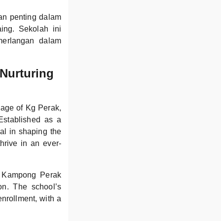
an penting dalam
ing. Sekolah ini
merlangan dalam
Nurturing
age of Kg Perak,
Established as a
l in shaping the
hrive in an ever-
MK Kampong Perak
on. The school’s
enrollment, with a