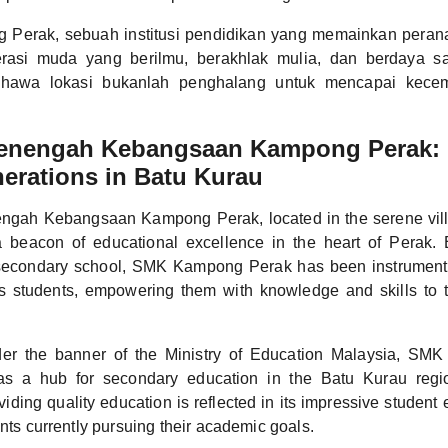
Perak, sebuah institusi pendidikan yang memainkan peran
rasi muda yang berilmu, berakhlak mulia, dan berdaya sa
hawa lokasi bukanlah penghalang untuk mencapai kece
enengah Kebangsaan Kampong Perak: 
erations in Batu Kurau
gah Kebangsaan Kampong Perak, located in the serene vill
a beacon of educational excellence in the heart of Perak. 
econdary school, SMK Kampong Perak has been instrumenta
ss students, empowering them with knowledge and skills to t
der the banner of the Ministry of Education Malaysia, S
as a hub for secondary education in the Batu Kurau regi
viding quality education is reflected in its impressive student 
ents currently pursuing their academic goals.