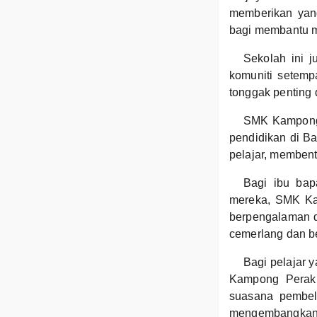
memberikan yang
bagi membantu m
Sekolah ini 
komuniti setemp
tonggak penting
SMK Kampong 
pendidikan di Ba
pelajar, memben
Bagi ibu bap
mereka, SMK Ka
berpengalaman d
cemerlang dan b
Bagi pelajar 
Kampong Perak 
suasana pembela
mengembangkan p